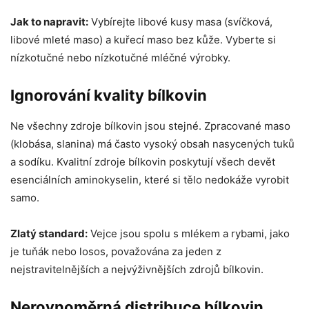
Jak to napravit:
Vybírejte libové kusy masa (svíčková,
libové mleté ​​maso) a kuřecí maso bez kůže. Vyberte si
nízkotučné nebo nízkotučné mléčné výrobky.
Ignorování kvality bílkovin
Ne všechny zdroje bílkovin jsou stejné. Zpracované maso
(klobása, slanina) má často vysoký obsah nasycených tuků
a sodíku. Kvalitní zdroje bílkovin poskytují všech devět
esenciálních aminokyselin, které si tělo nedokáže vyrobit
samo.
Zlatý standard:
Vejce jsou spolu s mlékem a rybami, jako
je tuňák nebo losos, považována za jeden z
nejstravitelnějších a nejvýživnějších zdrojů bílkovin.
Nerovnoměrná distribuce bílkovin