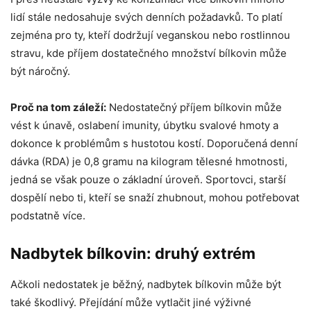
lidí stále nedosahuje svých denních požadavků. To platí
zejména pro ty, kteří dodržují veganskou nebo rostlinnou
stravu, kde příjem dostatečného množství bílkovin může
být náročný.
Proč na tom záleží:
Nedostatečný příjem bílkovin může
vést k únavě, oslabení imunity, úbytku svalové hmoty a
dokonce k problémům s hustotou kostí. Doporučená denní
dávka (RDA) je 0,8 gramu na kilogram tělesné hmotnosti,
jedná se však pouze o základní úroveň. Sportovci, starší
dospělí nebo ti, kteří se snaží zhubnout, mohou potřebovat
podstatně více.
Nadbytek bílkovin: druhý extrém
Ačkoli nedostatek je běžný, nadbytek bílkovin může být
také škodlivý. Přejídání může vytlačit jiné výživné