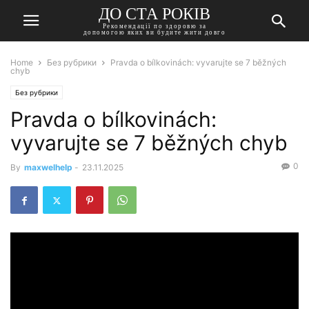
ДО СТА РОКІВ
Рекомендації по здоровю за
допомогою яких ви будите жити довго
Home
Без рубрики
Pravda o bílkovinách: vyvarujte se 7 běžných
chyb
Без рубрики
Pravda o bílkovinách:
vyvarujte se 7 běžných chyb
0
By
maxwelhelp
-
23.11.2025