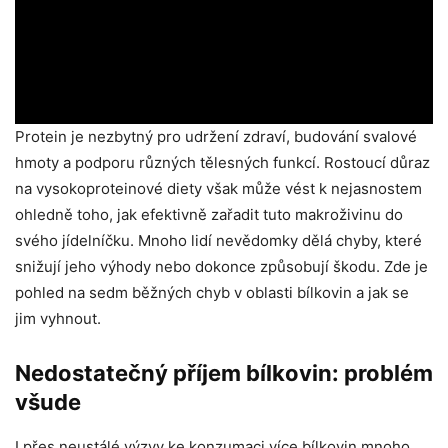
Protein je nezbytný pro udržení zdraví, budování svalové
hmoty a podporu různých tělesných funkcí. Rostoucí důraz
na vysokoproteinové diety však může vést k nejasnostem
ohledně toho, jak efektivně zařadit tuto makroživinu do
svého jídelníčku. Mnoho lidí nevědomky dělá chyby, které
snižují jeho výhody nebo dokonce způsobují škodu. Zde je
pohled na sedm běžných chyb v oblasti bílkovin a jak se
jim vyhnout.
Nedostatečný příjem bílkovin: problém
všude
I přes neustálé výzvy ke konzumaci více bílkovin mnoho