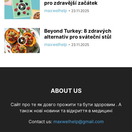
pro zdravější začátek
maxwelhelp
-
23.11.2025
Beyond Turkey: 8 zdravých
alternativ pro sváteční stůl
maxwelhelp
-
23.11.2025
ABOUT US
Cайт про те як довго прожити та бути здоровим . А
також нові новини та відкриття в медицині
Contact us:
maxwelhelp@gmail.com