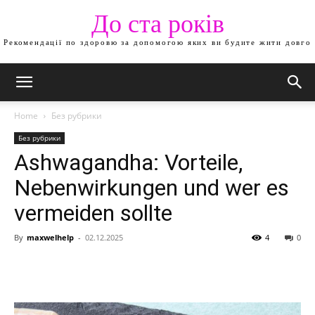
До ста років
Рекомендації по здоровю за допомогою яких ви будите жити довго
Home
Без рубрики
Без рубрики
Ashwagandha: Vorteile,
Nebenwirkungen und wer es
vermeiden sollte
By
maxwelhelp
-
02.12.2025
4
0