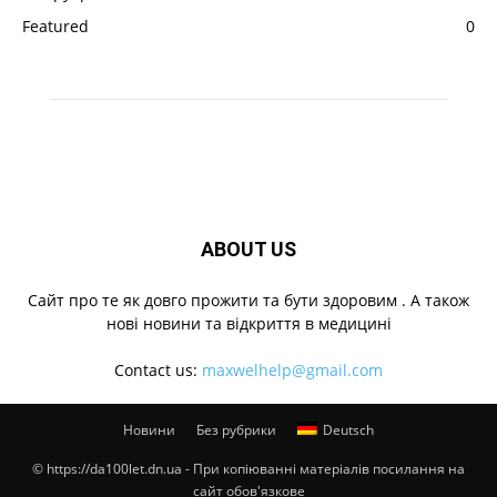
Featured
0
ABOUT US
Cайт про те як довго прожити та бути здоровим . А також
нові новини та відкриття в медицині
Contact us:
maxwelhelp@gmail.com
Новини
Без рубрики
Deutsch
© https://da100let.dn.ua - При копіюванні матеріалів посилання на
сайт обов'язкове