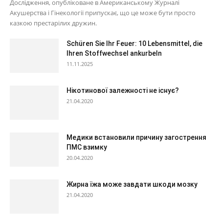
Дослідження, опубліковане в Американському Журналі
Акушерства і Гінекології припускає, що це може бути просто
казкою престарілих дружин.
Schüren Sie Ihr Feuer: 10 Lebensmittel, die
Ihren Stoffwechsel ankurbeln
11.11.2025
Нікотинової залежності не існує?
21.04.2020
Медики встановили причину загострення
ПМС взимку
20.04.2020
Жирна їжа може завдати шкоди мозку
21.04.2020