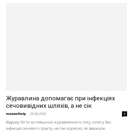
Журавлина допомагає при інфекціях
сечовивідних шляхів, а не сік
maxwelhelp
-
20.04.2020
0
Відразу бігти за пляшкою журавлинного соку, коли у Вас
інфекція сечового тракту, не так корисно, як вважали.