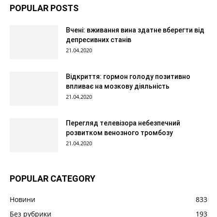
POPULAR POSTS
Вчені: вживання вина здатне вберегти від
депресивних станів
21.04.2020
Відкриття: гормон голоду позитивно
впливає на мозкову діяльність
21.04.2020
Перегляд телевізора небезпечний
розвитком венозного тромбозу
21.04.2020
POPULAR CATEGORY
Новини
833
Без рубрики
193