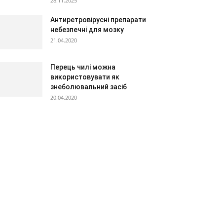
28.11.2025
Антиретровірусні препарати
небезпечні для мозку
21.04.2020
Перець чилі можна
використовувати як
знеболювальний засіб
20.04.2020