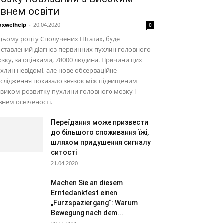
івнем освіти
xwelhelp
-
20.04.2020
0
цьому році у Сполучених Штатах, буде
ставлений діагноз первинних пухлин головного
зку, за оцінками, 78000 людина. Причини цих
хлин невідомі, але нове обсерваційне
слідження показало звязок між підвищеним
зиком розвитку пухлини головного мозку і
внем освіченості.
Переїдання може призвести
до більшого споживання їжі,
шляхом придушення сигналу
ситості
21.04.2020
Machen Sie an diesem
Erntedankfest einen
„Furzspaziergang“: Warum
Bewegung nach dem...