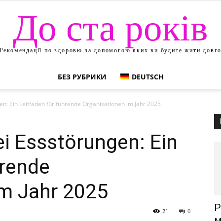
До ста років
Рекомендації по здоровю за допомогою яких ви будите жити довг
БЕЗ РУБРИКИ
DEUTSCH
n: Ein Leitfaden für führende Organisationen im Jahr 2025
i Essstörungen: Ein
hrende
im Jahr 2025
Р
21
0
м