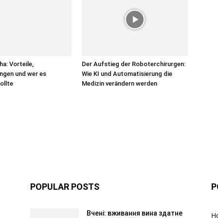
: Vorteile,
Der Aufstieg der Roboterchirurgen:
ngen und wer es
Wie KI und Automatisierung die
ollte
Medizin verändern werden
POPULAR POSTS
P
Вчені: вживання вина здатне
Н