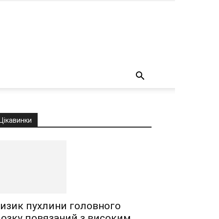
о
Цікавинки
изик пухлини головного
озку повязаний з високим