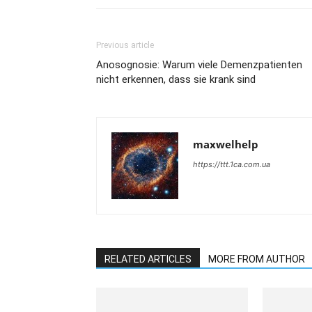
Previous article
Anosognosie: Warum viele Demenzpatienten
nicht erkennen, dass sie krank sind
maxwelhelp
https://ttt.1ca.com.ua
RELATED ARTICLES
MORE FROM AUTHOR