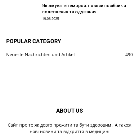
Як лікувати геморой: повний посібник з
полегшення та одужання
19.06.2025
POPULAR CATEGORY
Neueste Nachrichten und Artikel
490
ABOUT US
Cайт про те як довго прожити та бути здоровим . А також
нові новини та відкриття в медицині