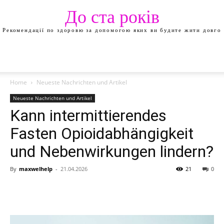
До ста років
Рекомендації по здоровю за допомогою яких ви будите жити довго
Home
Neueste Nachrichten und Artikel
Neueste Nachrichten und Artikel
Kann intermittierendes
Fasten Opioidabhängigkeit
und Nebenwirkungen lindern?
By
maxwelhelp
-
21.04.2026
21
0