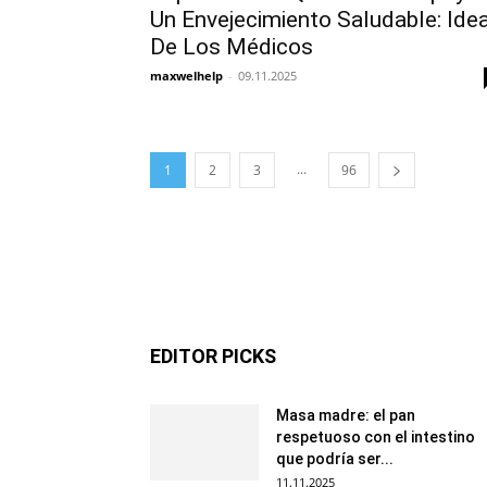
Un Envejecimiento Saludable: Ide
De Los Médicos
maxwelhelp
-
09.11.2025
...
1
2
3
96
EDITOR PICKS
Masa madre: el pan
respetuoso con el intestino
que podría ser...
11.11.2025