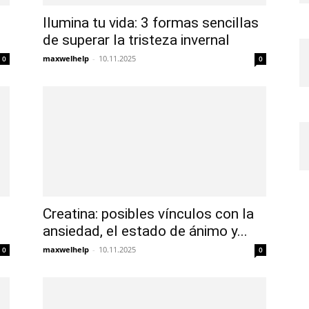
Ilumina tu vida: 3 formas sencillas
de superar la tristeza invernal
maxwelhelp
-
10.11.2025
0
0
Creatina: posibles vínculos con la
ansiedad, el estado de ánimo y...
maxwelhelp
-
10.11.2025
0
0