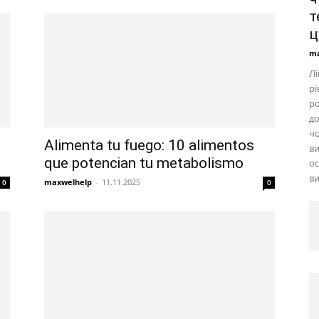
т
ц
ma
Лі
рі
ро
до
чо
Alimenta tu fuego: 10 alimentos
ви
que potencian tu metabolismo
ос
ви
maxwelhelp
-
11.11.2025
0
0