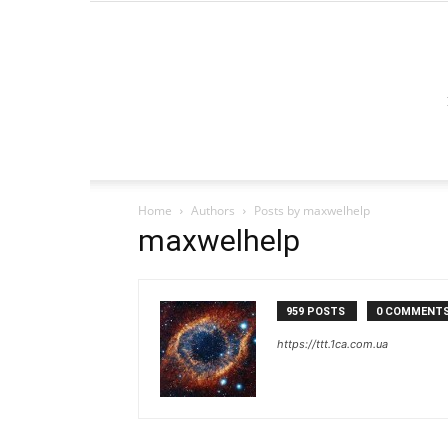
Home
Authors
Posts by maxwelhelp
maxwelhelp
959 POSTS
0 COMMENT
https://ttt.1ca.com.ua