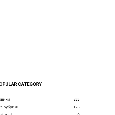
OPULAR CATEGORY
овини
833
ез рубрики
126
eatured
0