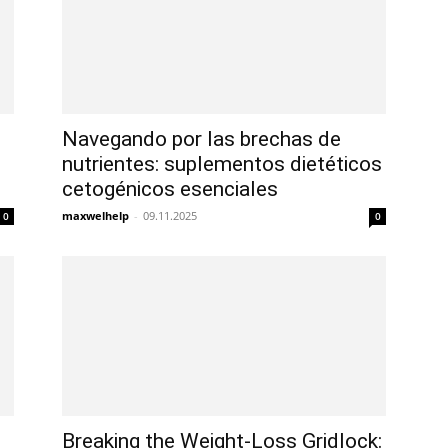
Navegando por las brechas de
nutrientes: suplementos dietéticos
cetogénicos esenciales
maxwelhelp
-
09.11.2025
0
0
Breaking the Weight-Loss Gridlock: