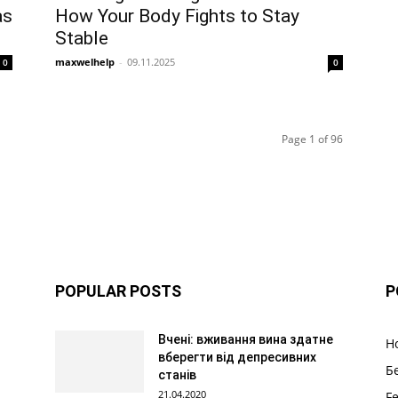
as
How Your Body Fights to Stay
Stable
maxwelhelp
-
09.11.2025
0
0
Page 1 of 96
POPULAR POSTS
P
Вчені: вживання вина здатне
Н
вберегти від депресивних
Б
станів
21.04.2020
F