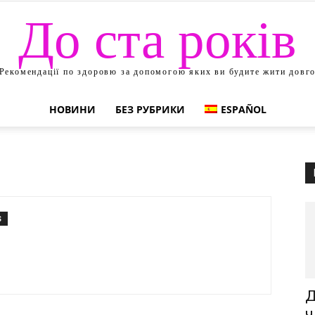
До ста років
Рекомендації по здоровю за допомогою яких ви будите жити довг
НОВИНИ
БЕЗ РУБРИКИ
ESPAÑOL
S
Д
ч