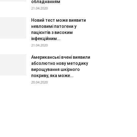
обладнанням
21.04.2020
Новий тест може виявити
невловимі патогени у
пацієнтів з високим
інфекційним...
21.04.2020
Американські вчені виявили
абсолютно нову методику
вирощування шкірного
покриву, яка може...
20.04.2020