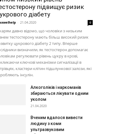
естостерону підвищує ризик
укрового діабету
xwelhelp
-
21.04.2020
0
карям давно відомо, що чоловіки з низьким
внем тестостерону мають більш високий ризик
звитку цукрового діабету 2 типу. Вперше
слідники визначили, як тестостерон допомагає
ловікам регулювати рівень цукру в крові,
кликаючи ключові механізми сигналізації в
трівцях, кластери клітин підшлункової залози, які
робляють інсулін.
Алкоголіків і наркоманів
збираються лікувати одним
уколом
21.04.2020
Вченим вдалося вивести
людину з коми
ультразвуковим