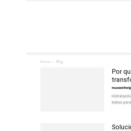
Home
Blog
Por qu
transf
maxwelhel
Hidratación
bebas para 
Soluci