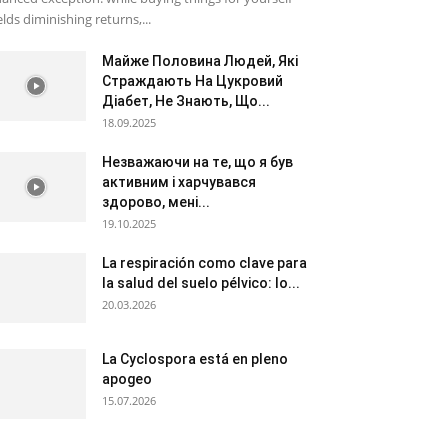
elds diminishing returns,...
Майже Половина Людей, Які
Страждають На Цукровий
Діабет, Не Знають, Що...
18.09.2025
Незважаючи на те, що я був
активним і харчувався
здорово, мені...
19.10.2025
La respiración como clave para
la salud del suelo pélvico: lo...
20.03.2026
La Cyclospora está en pleno
apogeo
15.07.2026