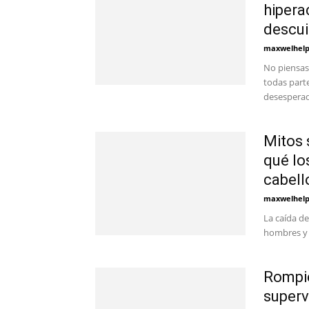
hipera
descu
maxwelhel
No piensas 
todas parte
desesperad
Mitos 
qué lo
cabello
maxwelhel
La caída de
hombres y 
Rompie
superv