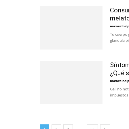
Consum
melato
maxwelhel
Tu cuerpo 
glándula pi
Síntom
¿Qué s
maxwelhel
Gail no no
impuestos 
...