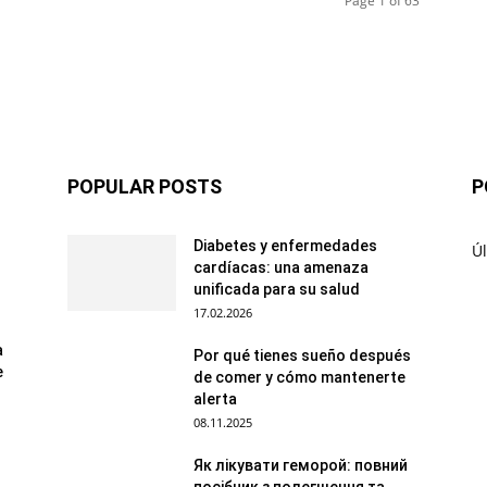
Page 1 of 63
POPULAR POSTS
P
Diabetes y enfermedades
Úl
cardíacas: una amenaza
unificada para su salud
17.02.2026
a
Por qué tienes sueño después
e
de comer y cómo mantenerte
alerta
08.11.2025
Як лікувати геморой: повний