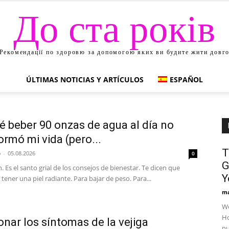
До ста років
Рекомендації по здоровю за допомогою яких ви будите жити довг
ÚLTIMAS NOTICIAS Y ARTÍCULOS
ESPAÑOL
é beber 90 onzas de agua al día no
ormó mi vida (pero...
T
p
-
05.08.2026
0
G
. Es el santo grial de los consejos de bienestar. Te dicen que
Y
tener una piel radiante. Para bajar de peso. Para...
ma
We
Ho
onar los síntomas de la vejiga
nu