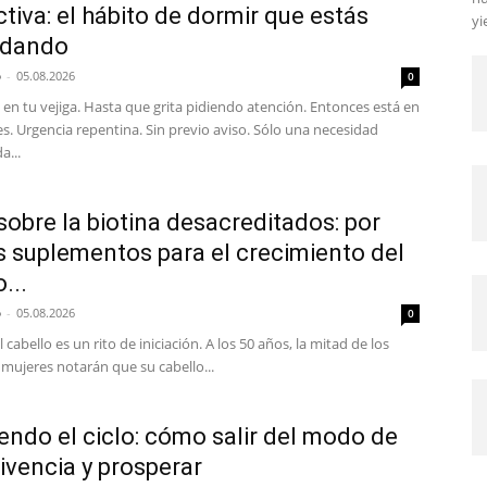
ctiva: el hábito de dormir que estás
yi
idando
p
-
05.08.2026
0
en tu vejiga. Hasta que grita pidiendo atención. Entonces está en
s. Urgencia repentina. Sin previo aviso. Sólo una necesidad
a...
sobre la biotina desacreditados: por
s suplementos para el crecimiento del
...
p
-
05.08.2026
0
l cabello es un rito de iniciación. A los 50 años, la mitad de los
mujeres notarán que su cabello...
ndo el ciclo: cómo salir del modo de
ivencia y prosperar