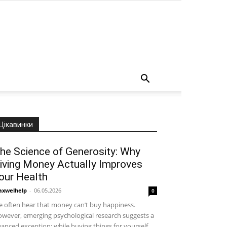
о
Цікавинки
he Science of Generosity: Why
iving Money Actually Improves
our Health
xwelhelp
-
06.05.2026
0
 often hear that money can’t buy happiness.
wever, emerging psychological research suggests a
anced exception: while buying things for yourself