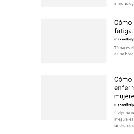
inmunológi
Cómo l
fatiga
maxwelhel
Tú haces el
a una hora 
Cómo 
enferm
mujere
maxwelhel
Si alguna 
irregulare
síndrome de