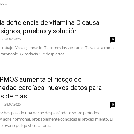
co...
a deficiencia de vitamina D causa
: signos, pruebas y solución
p
-
28.07.2026
0
 trabajo. Vas al gimnasio. Te comes las verduras. Te vas a la cama
razonable. ¿Y todavía? Te despiertas...
PMOS aumenta el riesgo de
edad cardíaca: nuevos datos para
s de más...
p
-
28.07.2026
0
vez has pasado una noche desplazándote sobre períodos
s y acné hormonal, probablemente conozcas el procedimiento. El
 ovario poliquístico, ahora...