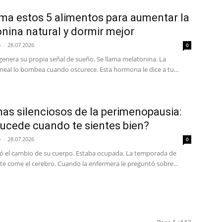
a estos 5 alimentos para aumentar la
nina natural y dormir mejor
p
-
28.07.2026
0
genera su propia señal de sueño. Se llama melatonina. La
neal lo bombea cuando oscurece. Esta hormona le dice a tu...
as silenciosos de la perimenopausia:
ucede cuando te sientes bien?
p
-
28.07.2026
0
tó el cambio de su cuerpo. Estaba ocupada. La temporada de
te come el cerebro. Cuando la enfermera le preguntó sobre...