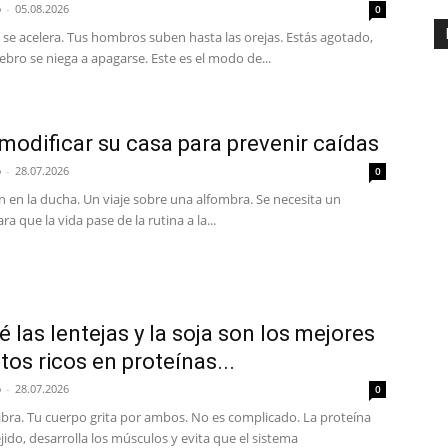
p
-
05.08.2026
0
 se acelera. Tus hombros suben hasta las orejas. Estás agotado,
ebro se niega a apagarse. Este es el modo de...
odificar su casa para prevenir caídas
p
-
28.07.2026
0
 en la ducha. Un viaje sobre una alfombra. Se necesita un
a que la vida pase de la rutina a la...
é las lentejas y la soja son los mejores
tos ricos en proteínas...
p
-
28.07.2026
0
ibra. Tu cuerpo grita por ambos. No es complicado. La proteína
ejido, desarrolla los músculos y evita que el sistema