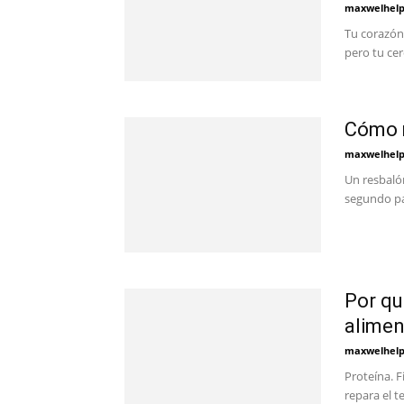
maxwelhel
Tu corazón
pero tu cer
Cómo m
maxwelhel
Un resbalón
segundo par
Por qu
alimen
maxwelhel
Proteína. F
repara el t