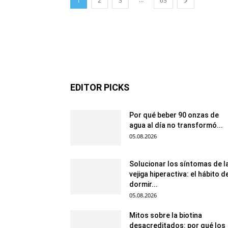
1
2
3
63
EDITOR PICKS
Por qué beber 90 onzas de
agua al día no transformó...
05.08.2026
Solucionar los síntomas de l
vejiga hiperactiva: el hábito d
dormir...
05.08.2026
Mitos sobre la biotina
desacreditados: por qué los