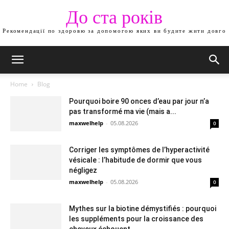
До ста років
Рекомендації по здоровю за допомогою яких ви будите жити довго
Home
Blog
Pourquoi boire 90 onces d’eau par jour n’a
pas transformé ma vie (mais a...
maxwelhelp
-
05.08.2026
0
Corriger les symptômes de l’hyperactivité
vésicale : l’habitude de dormir que vous
négligez
maxwelhelp
-
05.08.2026
0
Mythes sur la biotine démystifiés : pourquoi
les suppléments pour la croissance des