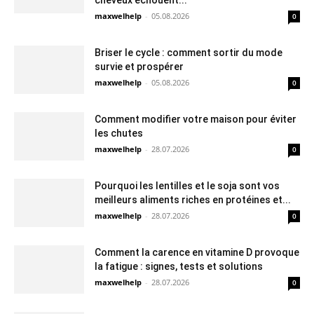
cheveux échouent...
maxwelhelp
-
05.08.2026
0
Briser le cycle : comment sortir du mode
survie et prospérer
maxwelhelp
-
05.08.2026
0
Comment modifier votre maison pour éviter
les chutes
maxwelhelp
-
28.07.2026
0
Pourquoi les lentilles et le soja sont vos
meilleurs aliments riches en protéines et...
maxwelhelp
-
28.07.2026
0
Comment la carence en vitamine D provoque
la fatigue : signes, tests et solutions
maxwelhelp
-
28.07.2026
0