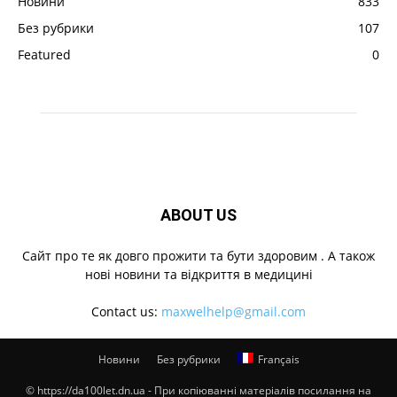
Новини
833
Без рубрики
107
Featured
0
ABOUT US
Cайт про те як довго прожити та бути здоровим . А також
нові новини та відкриття в медицині
Contact us:
maxwelhelp@gmail.com
Новини
Без рубрики
Français
© https://da100let.dn.ua - При копіюванні матеріалів посилання на