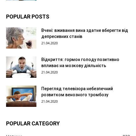
POPULAR POSTS
Вчені: вживання вина здатне вберегти від
депресивних станів
21.04.2020
Відкриття: гормон голоду позитивно
впливає на мозкову діяльність
21.04.2020
Перегляд телевізора небезпечний
розвитком венозного тромбозу
21.04.2020
POPULAR CATEGORY