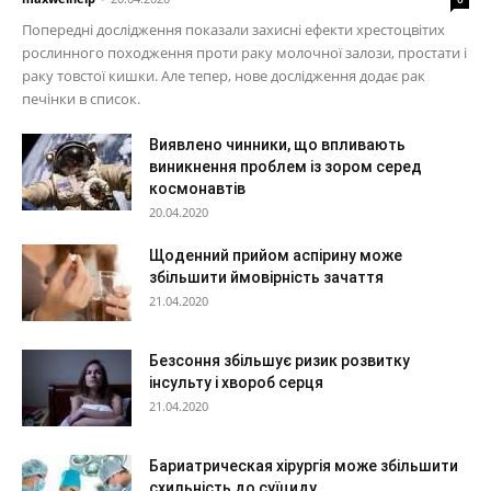
Попередні дослідження показали захисні ефекти хрестоцвітих
рослинного походження проти раку молочної залози, простати і
раку товстої кишки. Але тепер, нове дослідження додає рак
печінки в список.
Виявлено чинники, що впливають
виникнення проблем із зором серед
космонавтів
20.04.2020
Щоденний прийом аспірину може
збільшити ймовірність зачаття
21.04.2020
Безсоння збільшує ризик розвитку
інсульту і хвороб серця
21.04.2020
Бариатрическая хірургія може збільшити
схильність до суїциду