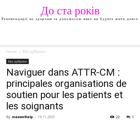
До ста років
Рекомендації по здоровю за допомогою яких ви будите жити довго
Home
Без рубрики
Без рубрики
Naviguer dans ATTR-CM :
principales organisations de
soutien pour les patients et
les soignants
By
maxwelhelp
-
19.11.2025
22
0