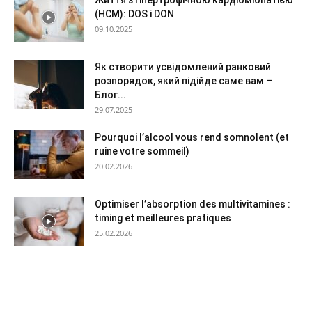
(HCM): DOS і DON
09.10.2025
Як створити усвідомлений ранковий
розпорядок, який підійде саме вам –
Блог...
29.07.2025
Pourquoi l’alcool vous rend somnolent (et
ruine votre sommeil)
20.02.2026
Optimiser l’absorption des multivitamines :
timing et meilleures pratiques
25.02.2026