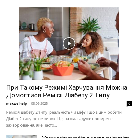
При Такому Режимі Харчування Можна
Домогтися Ремісії Діабету 2 Типу
maxwelhelp
-
08.09.2025
0
Ремісія діабету 2 типу: реальність чи міф? І що з цим робити
Діабет 2 типу-це не вирок. Це, на жаль, дуже поширене
захворювання, яке часто...
Життя з гіпертрофічною кардіоміопатією