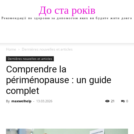
До ста років
Рекомендації по здоровю за допомогою яких ви будите жити довго
Home
Dernières nouvelles et articles
Dernières nouvelles et articles
Comprendre la
périménopause : un guide
complet
By
maxwelhelp
-
13.03.2026
21
0