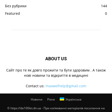
Без рубрики
144
Featured
0
ABOUT US
Cайт про те як довго прожити та бути здоровим . А також
нові новини та відкриття в медицині
Contact us:
maxwelhelp@gmail.com
Новини
Різне
Українська
© https://da100let.dn.ua - При копіюванні матеріалів посилання на