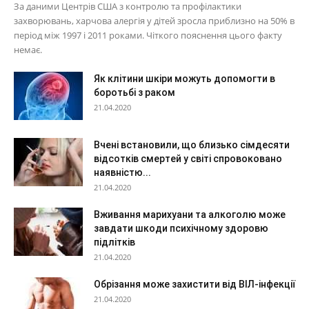
За даними Центрів США з контролю та профілактики
захворювань, харчова алергія у дітей зросла приблизно на 50% в
період між 1997 і 2011 роками. Чіткого пояснення цього факту
немає.
Як клітини шкіри можуть допомогти в
боротьбі з раком
21.04.2020
Вчені встановили, що близько сімдесяти
відсотків смертей у світі спровоковано
наявністю...
21.04.2020
Вживання марихуани та алкоголю може
завдати шкоди психічному здоровю
підлітків
21.04.2020
Обрізання може захистити від ВІЛ-інфекції
21.04.2020