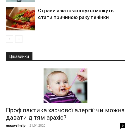
Страви азіатської кухні можуть
стати причиною раку печінки
Цікавинки
Профілактика харчової алергії: чи можна
давати дітям арахіс?
maxwelhelp
-
21.04.2020
0