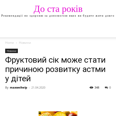
До ста років
Рекомендації по здоровю за допомогою яких ви будите жити довго
Home
Новини
Новини
Фруктовий сік може стати
причиною розвитку астми
у дітей
By
maxwelhelp
-
21.04.2020
348
0