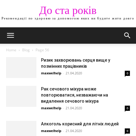
До ста років
Рекомендації по здоровю за допомогою яких ви будите жити довго
Home
Blog
Page 56
Ризик захворювань серця вище у
позмінних працівників
maxwelhelp
-
21.04.2020
0
Рак сечового міхура може
повторюватися, незважаючи на
видалення сечового міхура
maxwelhelp
-
21.04.2020
0
Алкоголь корисний для літніх людей
maxwelhelp
-
21.04.2020
0