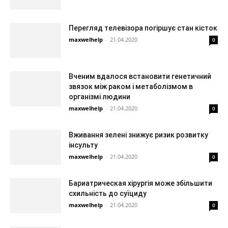
Перегляд телевізора погіршує стан кісток
maxwelhelp
-
21.04.2020
0
Вченим вдалося встановити генетичний
звязок між раком і метаболізмом в
організмі людини
maxwelhelp
-
21.04.2020
0
Вживання зелені знижує ризик розвитку
інсульту
maxwelhelp
-
21.04.2020
0
Бариатрическая хірургія може збільшити
схильність до суїциду
maxwelhelp
-
21.04.2020
0