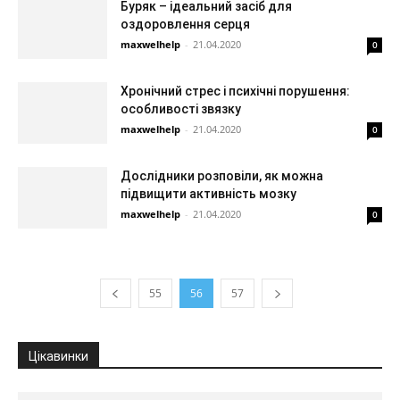
Буряк – ідеальний засіб для
оздоровлення серця
maxwelhelp
-
21.04.2020
0
Хронічний стрес і психічні порушення:
особливості звязку
maxwelhelp
-
21.04.2020
0
Дослідники розповіли, як можна
підвищити активність мозку
maxwelhelp
-
21.04.2020
0
55
56
57
Цікавинки