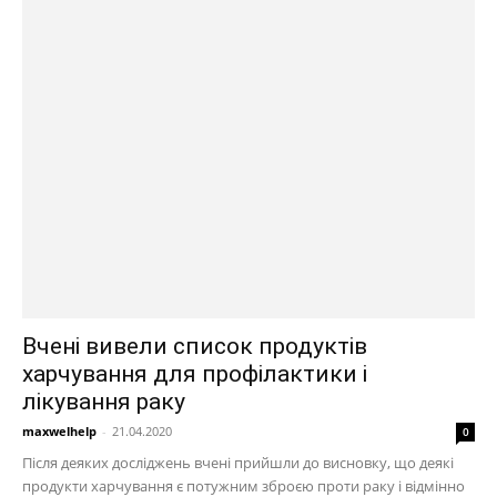
Вчені вивели список продуктів
харчування для профілактики і
лікування раку
maxwelhelp
-
21.04.2020
0
Після деяких досліджень вчені прийшли до висновку, що деякі
продукти харчування є потужним зброєю проти раку і відмінно