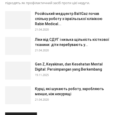
підходять як профілактичний засіб проти цієї недуги.
Російський медцентр BaltGaz почав
спільну роботу з ізраїльської клінікою
Rabin Medical...
21.04.2020
Ліки від СДУГ і низька щільність кісткової
тканини: діти перебувають у...
21.04.2020
Gen Z, Keyakinan, dan Kesehatan Mental
Digital: Persimpangan yang Berkembang
19.11.2025
Курці, які шукають роботу, заробляють
менше, ніж некурящі
21.04.2020