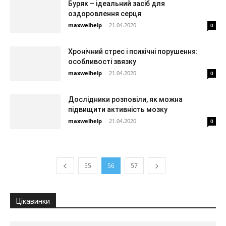
Буряк – ідеальний засіб для
оздоровлення серця
maxwelhelp
-
21.04.2020
0
Хронічний стрес і психічні порушення:
особливості звязку
maxwelhelp
-
21.04.2020
0
Дослідники розповіли, як можна
підвищити активність мозку
maxwelhelp
-
21.04.2020
0
55
56
57
Цікавинки