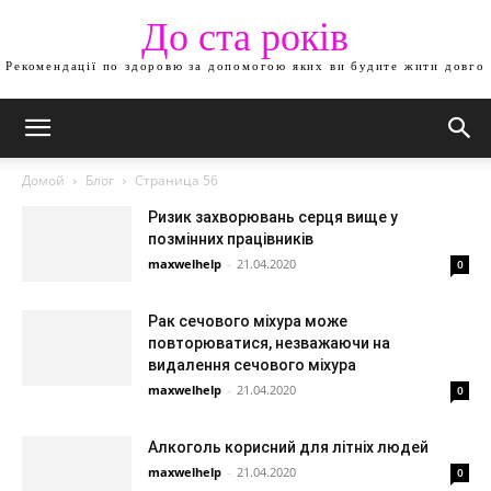
До ста років
Рекомендації по здоровю за допомогою яких ви будите жити довго
Домой
Блог
Страница 56
Ризик захворювань серця вище у
позмінних працівників
maxwelhelp
-
21.04.2020
0
Рак сечового міхура може
повторюватися, незважаючи на
видалення сечового міхура
maxwelhelp
-
21.04.2020
0
Алкоголь корисний для літніх людей
maxwelhelp
-
21.04.2020
0