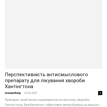
Перспективність антисмыслового
препарату для лікування хвороби
Хантінгтона
maxwelhelp
-
20.04.2020
0
Препарат, який може націлюватися на причину хвороби
Гентінгтона, був безпечно і ефективно випробувана на мишах і