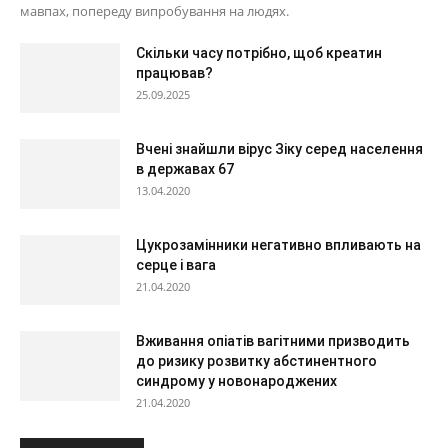
мавпах, попереду випробування на людях.
Скільки часу потрібно, щоб креатин
працював?
25.09.2025
Вчені знайшли вірус Зіку серед населення
в державах 67
13.04.2020
Цукрозамінники негативно впливають на
серце і вага
21.04.2020
Вживання опіатів вагітними призводить
до ризику розвитку абстинентного
синдрому у новонароджених
21.04.2020