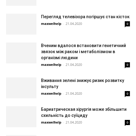
Перегляд телевізора погіршує стан кісток
maxwelhelp
-
21.04.2020
0
Вченим вдалося встановити генетичний
звязок між раком і метаболізмом в
організмі людини
maxwelhelp
-
21.04.2020
0
Вживання зелені знижує ризик розвитку
інсульту
maxwelhelp
-
21.04.2020
0
Бариатрическая хірургія може збільшити
схильність до суїциду
maxwelhelp
-
21.04.2020
0