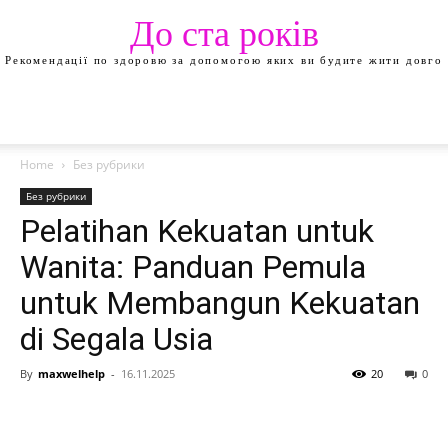
До ста років
Рекомендації по здоровю за допомогою яких ви будите жити довго
Home
Без рубрики
Без рубрики
Pelatihan Kekuatan untuk
Wanita: Panduan Pemula
untuk Membangun Kekuatan
di Segala Usia
By
maxwelhelp
-
16.11.2025
20
0