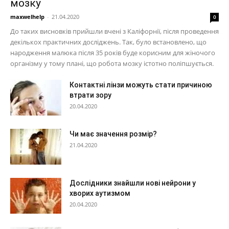
мозку
maxwelhelp
-
21.04.2020
0
До таких висновків прийшли вчені з Каліфорнії, після проведення
декількох практичних досліджень. Так, було встановлено, що
народження малюка після 35 років буде корисним для жіночого
організму у тому плані, що робота мозку істотно поліпшується.
Контактні лінзи можуть стати причиною
втрати зору
20.04.2020
Чи має значення розмір?
21.04.2020
Дослідники знайшли нові нейрони у
хворих аутизмом
20.04.2020