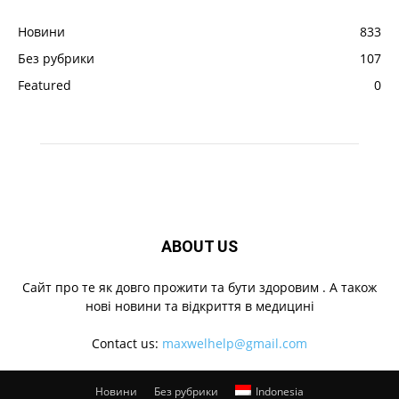
Новини
833
Без рубрики
107
Featured
0
ABOUT US
Cайт про те як довго прожити та бути здоровим . А також
нові новини та відкриття в медицині
Contact us:
maxwelhelp@gmail.com
Новини
Без рубрики
Indonesia