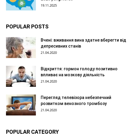
19.11.2025
POPULAR POSTS
Вчені: вживання вина здатне вберегти від
депресивних станів
21.04.2020
Відкриття: гормон голоду позитивно
впливає на мозкову діяльність
21.04.2020
Перегляд телевізора небезпечний
розвитком венозного тромбозу
21.04.2020
POPULAR CATEGORY