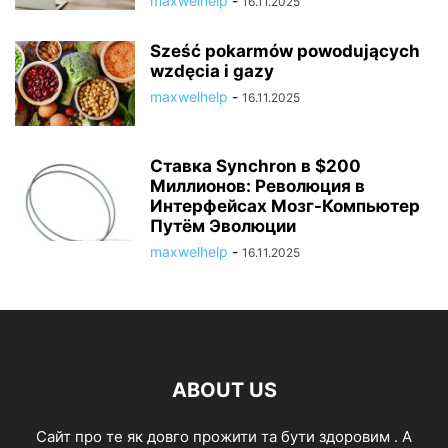
maxwelhelp
-
16.11.2025
Sześć pokarmów powodujących
wzdęcia i gazy
maxwelhelp
-
16.11.2025
Ставка Synchron в $200
Миллионов: Революция в
Интерфейсах Мозг-Компьютер
Путём Эволюции
maxwelhelp
-
16.11.2025
ABOUT US
Cайт про те як довго прожити та бути здоровим . А