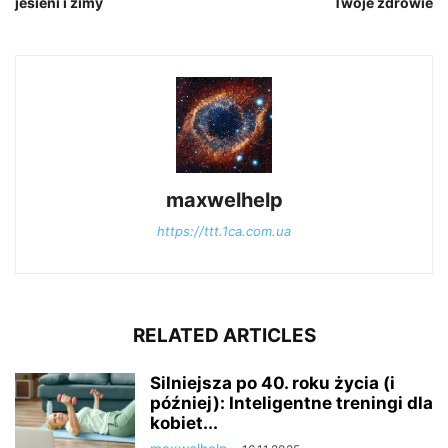
jesieni i zimy
Twoje zdrowie
maxwelhelp
https://ttt.1ca.com.ua
RELATED ARTICLES
Silniejsza po 40. roku życia (i
później): Inteligentne treningi dla
kobiet...