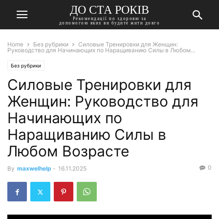
ДО СТА РОКІВ
Рекомендації по здоровю за
допомогою яких ви будите жити довго
Home
Без рубрики
Силовые Тренировки для Женщин:
Руководство для Начинающих по Наращиванию Силы в Любом...
Без рубрики
Силовые Тренировки для
Женщин: Руководство для
Начинающих по
Наращиванию Силы в
Любом Возрасте
0
By
maxwelhelp
-
16.11.2025