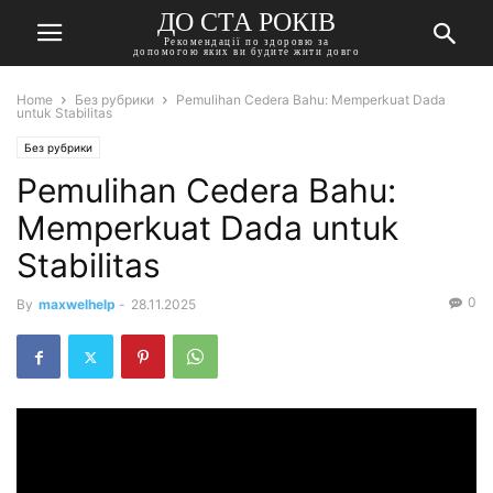
ДО СТА РОКІВ
Рекомендації по здоровю за
допомогою яких ви будите жити довго
Home
Без рубрики
Pemulihan Cedera Bahu: Memperkuat Dada
untuk Stabilitas
Без рубрики
Pemulihan Cedera Bahu:
Memperkuat Dada untuk
Stabilitas
0
By
maxwelhelp
-
28.11.2025