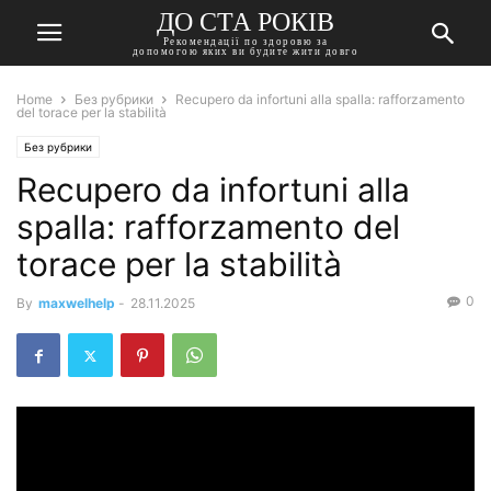
ДО СТА РОКІВ
Рекомендації по здоровю за
допомогою яких ви будите жити довго
Home
Без рубрики
Recupero da infortuni alla spalla: rafforzamento
del torace per la stabilità
Без рубрики
Recupero da infortuni alla
spalla: rafforzamento del
torace per la stabilità
0
By
maxwelhelp
-
28.11.2025