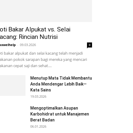
oti Bakar Alpukat vs. Selai
acang: Rincian Nutrisi
xwelhelp
-
09.03.2026
0
ti bakar alpukat dan selai kacang telah menjadi
kanan pokok sarapan bagi mereka yang mencari
kanan cepat saji dan sehat....
Menutup Mata Tidak Membantu
Anda Mendengar Lebih Baik—
Kata Sains
19.03.2026
Mengoptimalkan Asupan
Karbohidrat untuk Manajemen
Berat Badan
06.01.2026