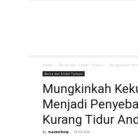
Home
Berita dan Artikel Terbaru
Mungkinkah Kek
Berita dan Artikel Terbaru
Mungkinkah Kek
Menjadi Penyeba
Kurang Tidur An
By
maxwelhelp
-
28.04.2026