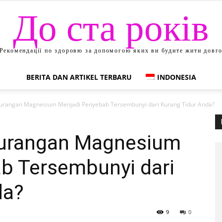
До ста років
Рекомендації по здоровю за допомогою яких ви будите жити довг
BERITA DAN ARTIKEL TERBARU
INDONESIA
urangan Magnesium Menjadi Penyebab Tersembunyi dari Kurang Tidur Anda?
urangan Magnesium
b Tersembunyi dari
da?
9
0