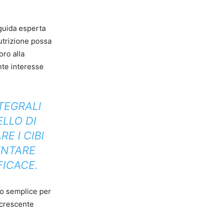
guida esperta
utrizione possa
oro alla
nte interesse
NTEGRALI
LLO DI
E I CIBI
ENTARE
FICACE.
do semplice per
 crescente