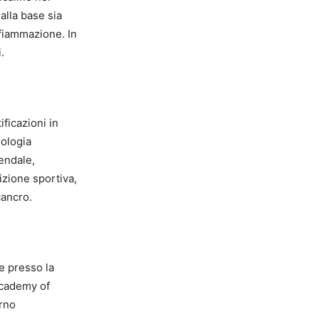
alla base sia
infiammazione. In
.
ficazioni in
iologia
endale,
izione sportiva,
cancro.
ne presso la
Academy of
erno