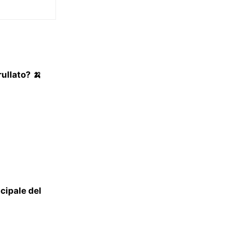
ullato? 🍌
ncipale del