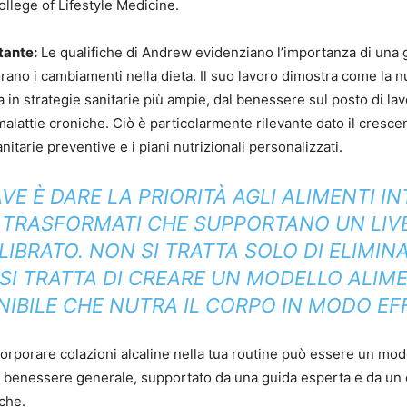
ollege of Lifestyle Medicine.
tante:
Le qualifiche di Andrew evidenziano l’importanza di una 
rano i cambiamenti nella dieta. Il suo lavoro dimostra come la n
 in strategie sanitarie più ampie, dal benessere sul posto di lav
malattie croniche. Ciò è particolarmente rilevante dato il cresce
nitarie preventive e i piani nutrizionali personalizzati.
VE È DARE LA PRIORITÀ AGLI ALIMENTI I
 TRASFORMATI CHE SUPPORTANO UN LIVE
LIBRATO. NON SI TRATTA SOLO DI ELIMINAR
; SI TRATTA DI CREARE UN MODELLO ALIM
IBILE CHE NUTRA IL CORPO IN MODO EF
incorporare colazioni alcaline nella tua routine può essere un mo
uo benessere generale, supportato da una guida esperta e da un
che.