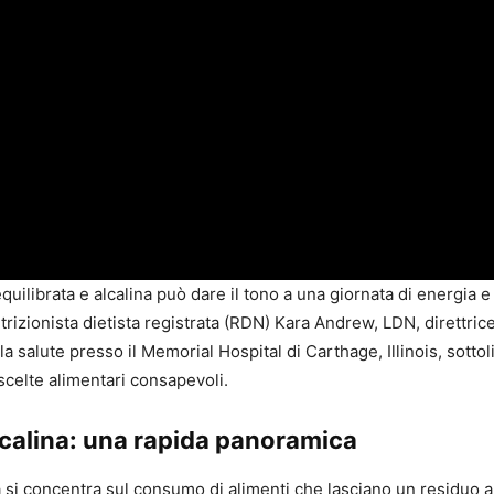
quilibrata e alcalina può dare il tono a una giornata di energia
trizionista dietista registrata (RDN) Kara Andrew, LDN, direttrice
 salute presso il Memorial Hospital di Carthage, Illinois, sottol
scelte alimentari consapevoli.
lcalina: una rapida panoramica
a si concentra sul consumo di alimenti che lasciano un residuo a