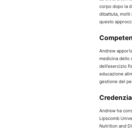
corpo dopo la d
dibattuta, molti
questo approcci
Competen
Andrew apporta 
medicina dello s
dell’esercizio 
educazione alim
gestione del pes
Credenzial
Andrew ha conseg
Lipscomb Univer
Nutrition and Di