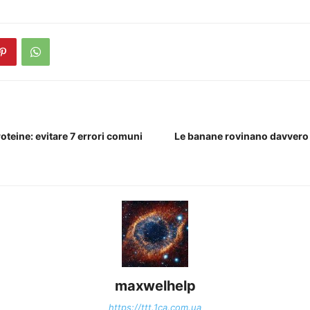
roteine: evitare 7 errori comuni
Le banane rovinano davvero l
maxwelhelp
https://ttt.1ca.com.ua