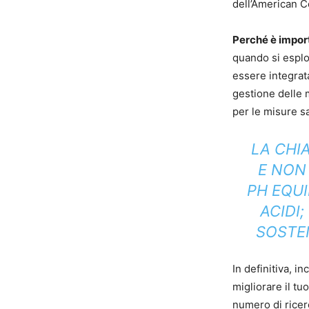
dell’American C
Perché è impor
quando si esplo
essere integrata
gestione delle 
per le misure sa
LA CHIA
E NON
PH EQUI
ACIDI
SOSTEN
In definitiva, 
migliorare il t
numero di ricer