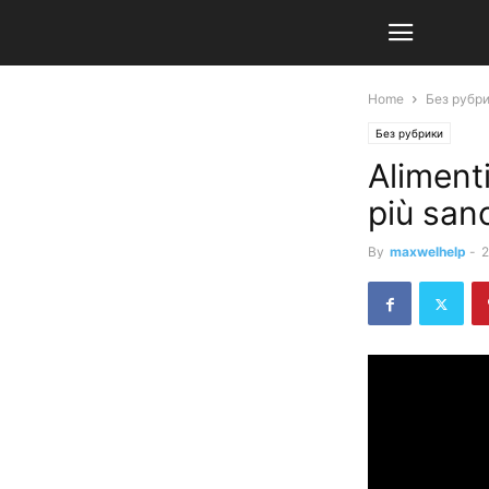
Home
Без рубр
Без рубрики
Alimenti
più san
By
maxwelhelp
-
2