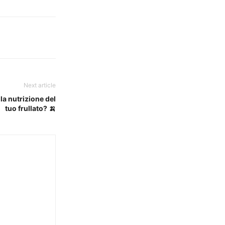
Next article
a nutrizione del
tuo frullato? 🍌