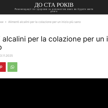
ДО СТА РОКІВ
Рекомендації по здоровю за допомогою яких ви будите жити
довго
ики
Alimenti alcalini per la colazione per un inizio più sano
 alcalini per la colazione per un 
o
3.11.2025