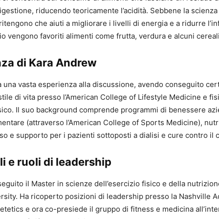
igestione, riducendo teoricamente l’acidità. Sebbene la scienza 
 ritengono che aiuti a migliorare i livelli di energia e a ridurre l’
o vengono favoriti alimenti come frutta, verdura e alcuni cereali
za di Kara Andrew
una vasta esperienza alla discussione, avendo conseguito certi
tile di vita presso l’American College of Lifestyle Medicine e fis
fisico. Il suo background comprende programmi di benessere azi
entare (attraverso l’American College of Sports Medicine), nutr
o e supporto per i pazienti sottoposti a dialisi e cure contro il 
i e ruoli di leadership
uito il Master in scienze dell’esercizio fisico e della nutrizio
sity. Ha ricoperto posizioni di leadership presso la Nashville 
etetics e ora co-presiede il gruppo di fitness e medicina all’int