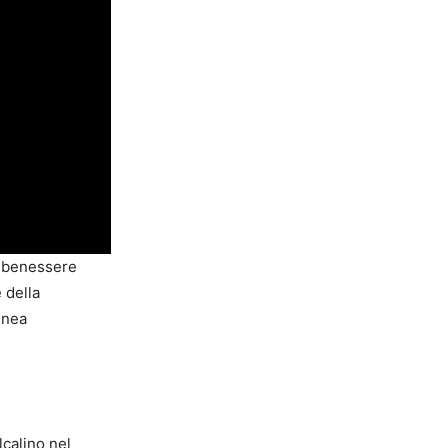
 e benessere
 della
inea
lcalino nel