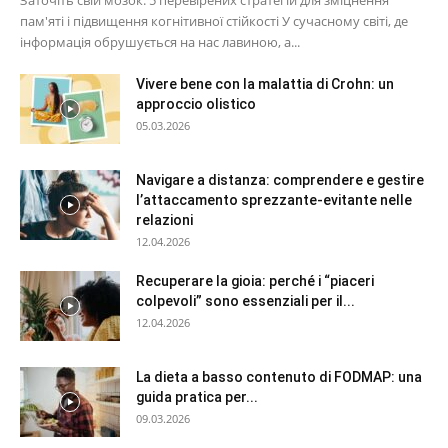
Заточіть свій мозок: 5 перевірених стратегій для зміцнення
пам'яті і підвищення когнітивної стійкості У сучасному світі, де
інформація обрушується на нас лавиною, а...
Vivere bene con la malattia di Crohn: un
approccio olistico
05.03.2026
Navigare a distanza: comprendere e gestire
l’attaccamento sprezzante-evitante nelle
relazioni
12.04.2026
Recuperare la gioia: perché i “piaceri
colpevoli” sono essenziali per il...
12.04.2026
La dieta a basso contenuto di FODMAP: una
guida pratica per...
09.03.2026