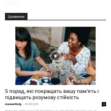
Цікавинки
5 порад, які покращать вашу пам’ять і
підвищать розумову стійкість
maxwelhelp
-
06.08.2025
0