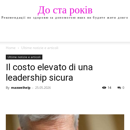
До ста років
Рекомендації по здоровю за допомогою яких ви будите жити довго
Home
Ultime notizie e articoli
Ultime notizie e articoli
Il costo elevato di una
leadership sicura
By
maxwelhelp
-
25.05.2026
14
0