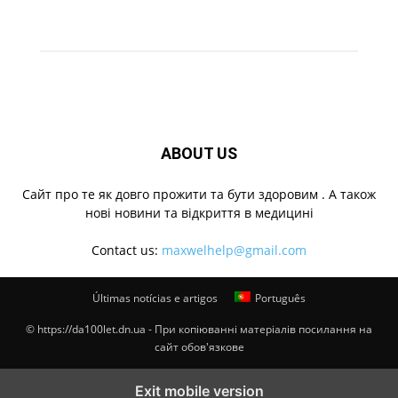
ABOUT US
Cайт про те як довго прожити та бути здоровим . А також
нові новини та відкриття в медицині
Contact us:
maxwelhelp@gmail.com
Últimas notícias e artigos
Português
© https://da100let.dn.ua - При копіюванні матеріалів посилання на
сайт обов'язкове
Exit mobile version