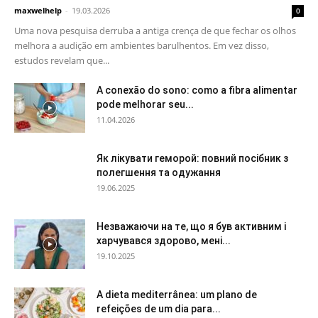
maxwelhelp
-
19.03.2026
0
Uma nova pesquisa derruba a antiga crença de que fechar os olhos
melhora a audição em ambientes barulhentos. Em vez disso,
estudos revelam que...
A conexão do sono: como a fibra alimentar
pode melhorar seu...
11.04.2026
Як лікувати геморой: повний посібник з
полегшення та одужання
19.06.2025
Незважаючи на те, що я був активним і
харчувався здорово, мені...
19.10.2025
A dieta mediterrânea: um plano de
refeições de um dia para...