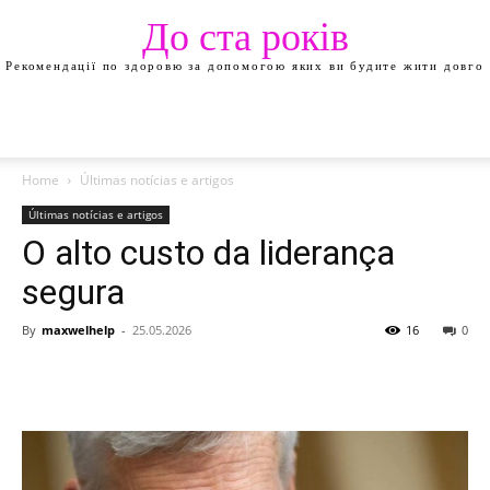
До ста років
Рекомендації по здоровю за допомогою яких ви будите жити довго
Home
Últimas notícias e artigos
Últimas notícias e artigos
O alto custo da liderança
segura
By
maxwelhelp
-
25.05.2026
16
0