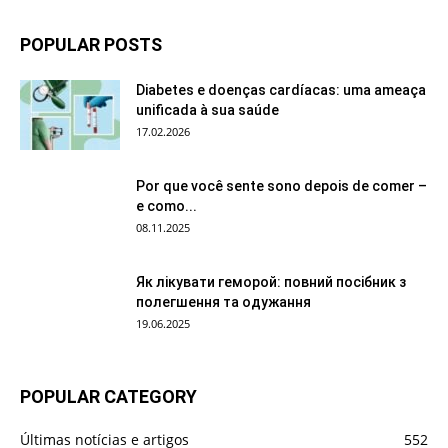
POPULAR POSTS
Diabetes e doenças cardíacas: uma ameaça
unificada à sua saúde
17.02.2026
Por que você sente sono depois de comer –
e como...
08.11.2025
Як лікувати геморой: повний посібник з
полегшення та одужання
19.06.2025
POPULAR CATEGORY
Últimas notícias e artigos
552