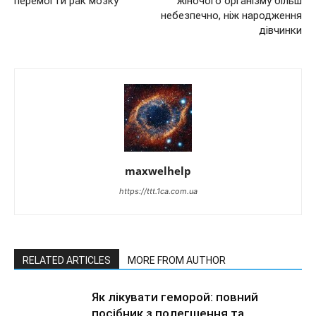
перемогти рак мозку
жіночого організму більш
небезпечно, ніж народження
дівчинки
maxwelhelp
https://ttt.1ca.com.ua
RELATED ARTICLES
MORE FROM AUTHOR
Як лікувати геморой: повний
посібник з полегшення та