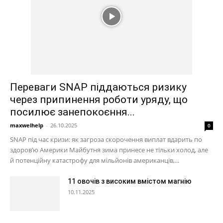
Переваги SNAP піддаються ризику
через припинення роботи уряду, що
посилює занепокоєння...
maxwelhelp
-
26.10.2025
0
SNAP під час кризи: як загроза скорочення виплат вдарить по
здоров’ю Америки Майбутня зима принесе не тільки холод, але
й потенційну катастрофу для мільйонів американців,...
11 овочів з високим вмістом магнію
10.11.2025