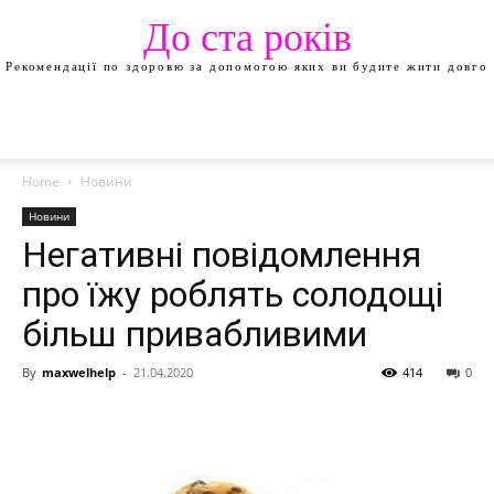
До ста років
Рекомендації по здоровю за допомогою яких ви будите жити довго
Home
Новини
Новини
Негативні повідомлення
про їжу роблять солодощі
більш привабливими
By
maxwelhelp
-
21.04.2020
414
0