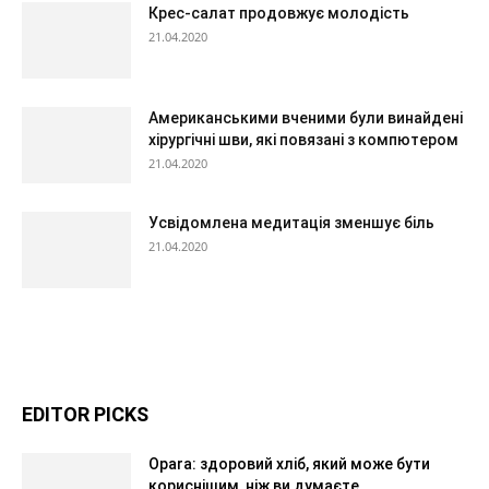
Крес-салат продовжує молодість
21.04.2020
Американськими вченими були винайдені
хірургічні шви, які повязані з компютером
21.04.2020
Усвідомлена медитація зменшує біль
21.04.2020
EDITOR PICKS
Opara: здоровий хліб, який може бути
кориснішим, ніж ви думаєте