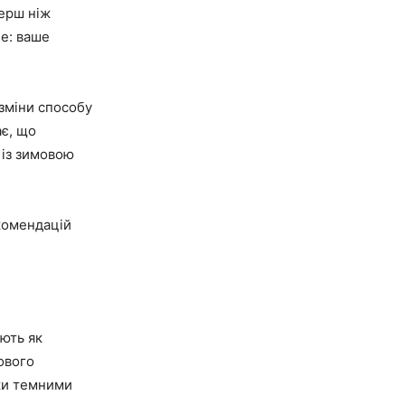
перш ніж
е: ваше
зміни способу
ає, що
 із зимовою
екомендацій
іють як
ового
ьки темними