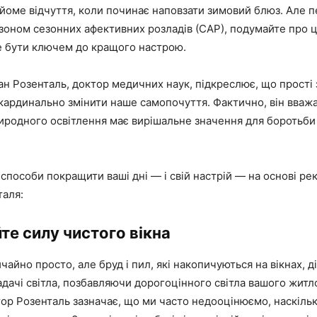
айоме відчуття, коли починає наповзати зимовий блюз. Але 
зоном сезонних афективних розладів (САР), подумайте про ц
 бути ключем до кращого настрою.
н Розенталь, доктор медичних наук, підкреслює, що прості 
кардинально змінити наше самопочуття. Фактично, він вваж
иродного освітлення має вирішальне значення для боротьби
 способи покращити ваші дні — і свій настрій — на основі р
таля:
йте силу чистого вікна
чайно просто, але бруд і пил, які накопичуються на вікнах, д
дачі світла, позбавляючи дорогоцінного світла вашого житл
тор Розенталь зазначає, що ми часто недооцінюємо, наскіл