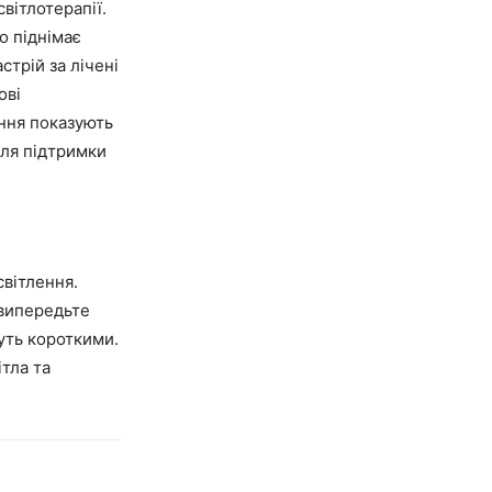
вітлотерапії.
о піднімає
стрій за лічені
ові
ення показують
для підтримки
світлення.
 випередьте
нуть короткими.
ітла та