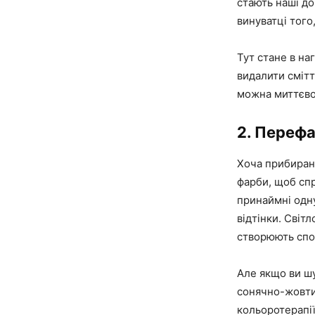
стають наші дом
винуватці того
Тут стане в на
видалити смітт
можна миттєво
2. Перефа
Хоча прибиран
фарби, щоб спр
принаймні одну
відтінки. Світ
створюють спо
Але якщо ви шу
сонячно-жовтий
кольоротерапії