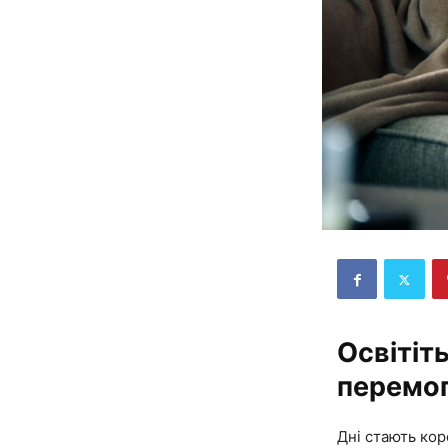
Освітіт
перемог
Дні стають кор