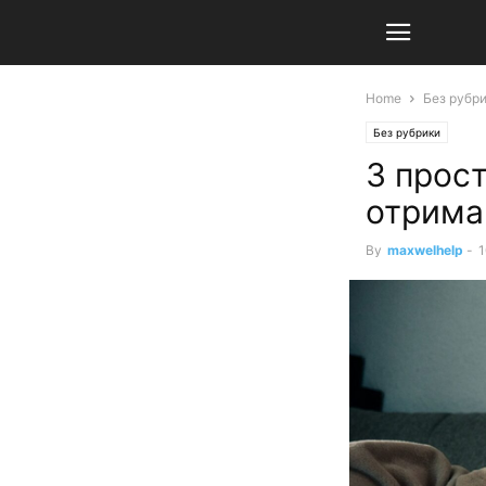
Home
Без рубр
Без рубрики
3 прост
отриман
By
maxwelhelp
-
1