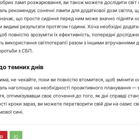
обрих ламп розжарювання, ви також можете дослідити світ с
ль рекомендує сонячні лампи для додаткової дози світла, щ
азначає, що просте сидіння перед ним може значно підняти на
и видимі результати протягом години. Хоча необхідні додатк
об повністю зрозуміти їх ефективність, попередні дослідж
ь використання світлотерапії разом з іншими втручаннями 
оротьби з СБП.
до темних днів
има, не чекайте, поки ви повністю втомитеся, щоб змінити о
аль наголошує на необхідності проактивного планування —
тя, оптимізувавши своє оточення
до того
, як дні справді ста
ті кроки зараз, ви можете перетворити свій дім на оазис св
мової сині.