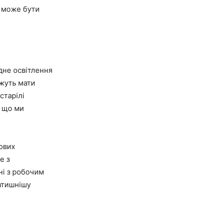
я може бути
дне освітлення
ожуть мати
старілі
, що ми
ових
е з
ні з робочим
атишнішу