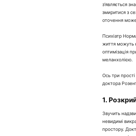
з’являється зн
змиритися з се
оточення може
Психіатр Норма
життя можуть 
оптимізація пр
меланхолією.
Ось три прості
доктора Розен
1. Розкри
Звучить надзви
невидимі викра
простору. Док