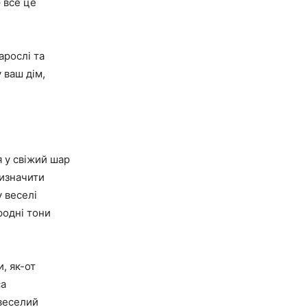
– все це
арослі та
 ваш дім,
 у свіжий шар
ризначити
 веселі
родні тони
, як-от
са
 веселий