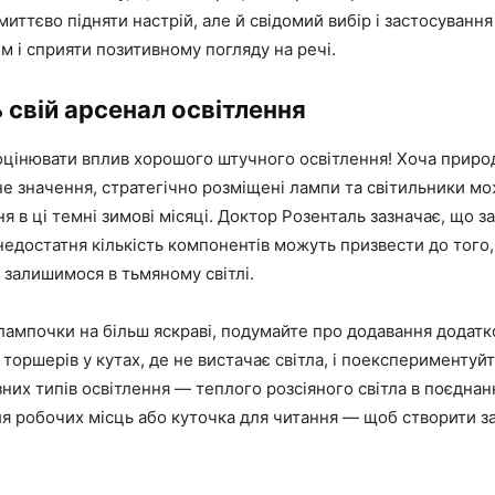
миттєво підняти настрій, але й свідомий вибір і застосуванн
 і сприяти позитивному погляду на речі.
ь свій арсенал освітлення
оцінювати вплив хорошого штучного освітлення! Хоча приро
е значення, стратегічно розміщені лампи та світильники м
я в ці темні зимові місяці. Доктор Розенталь зазначає, що за
едостатня кількість компонентів можуть призвести до того
 залишимося в тьмяному світлі.
 лампочки на більш яскраві, подумайте про додавання додатк
 торшерів у кутах, де не вистачає світла, і поекспериментуйт
них типів освітлення — теплого розсіяного світла в поєднан
ля робочих місць або куточка для читання — щоб створити з