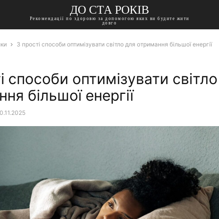
ДО СТА РОКІВ
Рекомендації по здоровю за допомогою яких ви будите жити
довго
ики
3 прості способи оптимізувати світло для отримання більшої енергії
і способи оптимізувати світло
ня більшої енергії
0.11.2025