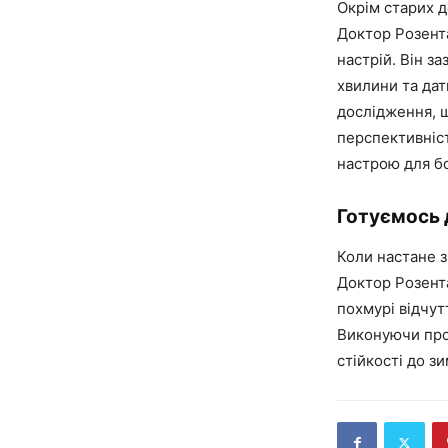
Окрім старих д
Доктор Розента
настрій. Він з
хвилини та дат
дослідження, щ
перспективніст
настрою для б
Готуємось 
Коли настане з
Доктор Розент
похмурі відчут
Виконуючи прос
стійкості до зи