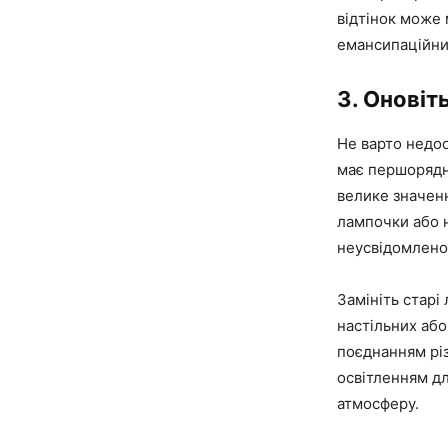
відтінок може 
емансипаційним
3. Оновіт
Не варто недо
має першорядн
велике значенн
лампочки або н
неусвідомлено
Замініть старі
настільних або
поєднанням різ
освітленням д
атмосферу.