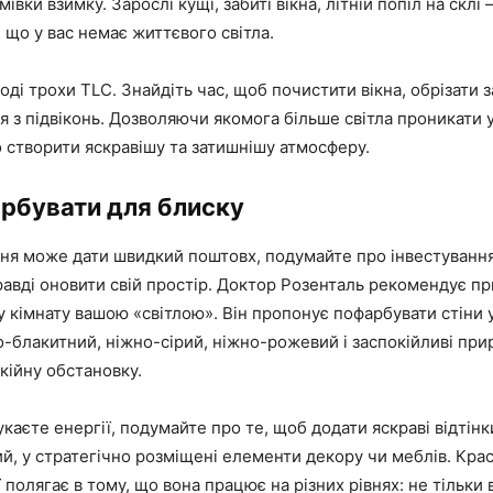
івки взимку. Зарослі кущі, забиті вікна, літній попіл на склі 
, що у вас немає життєвого світла.
годі трохи TLC. Знайдіть час, щоб почистити вікна, обрізати з
я з підвіконь. Дозволяючи якомога більше світла проникати у
 створити яскравішу та затишнішу атмосферу.
рбувати для блиску
ня може дати швидкий поштовх, подумайте про інвестування
авді оновити свій простір. Доктор Розенталь рекомендує п
 кімнату вашою «світлою». Він пропонує пофарбувати стіни у
ло-блакитний, ніжно-сірий, ніжно-рожевий і заспокійливі при
кійну обстановку.
каєте енергії, подумайте про те, щоб додати яскраві відтінки
, у стратегічно розміщені елементи декору чи меблів. Кра
 полягає в тому, що вона працює на різних рівнях: не тільки