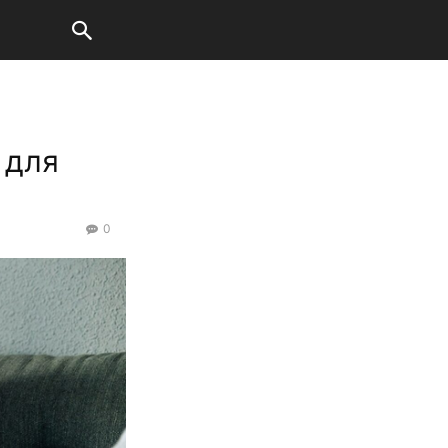
 для
0