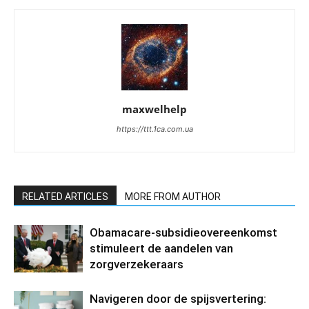
maxwelhelp
https://ttt.1ca.com.ua
RELATED ARTICLES
MORE FROM AUTHOR
Obamacare-subsidieovereenkomst
stimuleert de aandelen van
zorgverzekeraars
Navigeren door de spijsvertering: