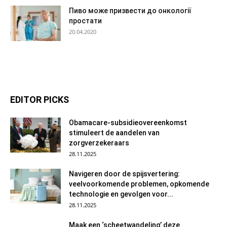
Пиво може призвести до онкології
простати
20.04.2020
EDITOR PICKS
Obamacare-subsidieovereenkomst
stimuleert de aandelen van
zorgverzekeraars
28.11.2025
Navigeren door de spijsvertering:
veelvoorkomende problemen, opkomende
technologie en gevolgen voor...
28.11.2025
Maak een ‘scheetwandeling’ deze