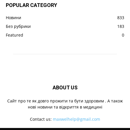
POPULAR CATEGORY
Новини
833
Без рубрики
183
Featured
0
ABOUT US
Cайт про те як довго прожити та бути здоровим . А також
нові новини та відкриття в медицині
Contact us:
maxwelhelp@gmail.com