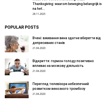
Thanksgiving: waarom beweging belangrijk is
na het...
28.11.2025
POPULAR POSTS
Вчені: вживання вина здатне вберегти від
депресивних станів
21.04.2020
Відкриття: гормон голоду позитивно
впливає на мозкову діяльність
21.04.2020
Перегляд телевізора небезпечний
розвитком венозного тромбозу
21.04.2020