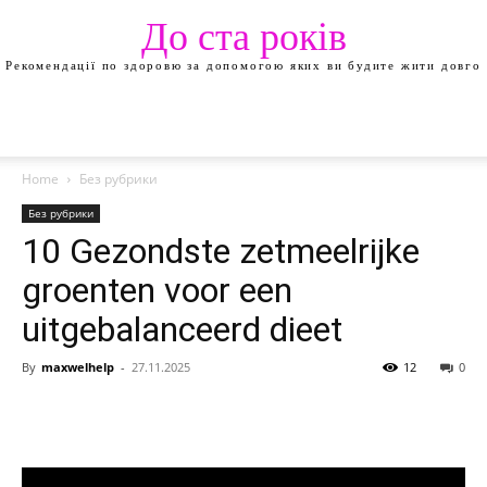
До ста років
Рекомендації по здоровю за допомогою яких ви будите жити довго
Home
Без рубрики
Без рубрики
10 Gezondste zetmeelrijke
groenten voor een
uitgebalanceerd dieet
By
maxwelhelp
-
27.11.2025
12
0