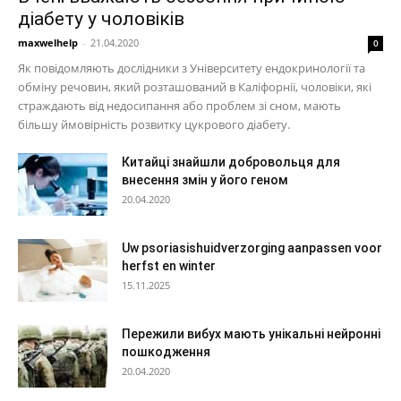
діабету у чоловіків
maxwelhelp
-
21.04.2020
0
Як повідомляють дослідники з Університету ендокринології та
обміну речовин, який розташований в Каліфорнії, чоловіки, які
страждають від недосипання або проблем зі сном, мають
більшу ймовірність розвитку цукрового діабету.
Китайці знайшли добровольця для
внесення змін у його геном
20.04.2020
Uw psoriasishuidverzorging aanpassen voor
herfst en winter
15.11.2025
Пережили вибух мають унікальні нейронні
пошкодження
20.04.2020