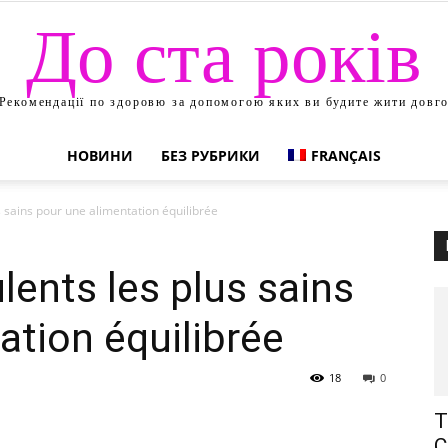
До ста років
Рекомендації по здоровю за допомогою яких ви будите жити довг
НОВИНИ
БЕЗ РУБРИКИ
FRANÇAIS
 sains pour une alimentation équilibrée
ents les plus sains
ation équilibrée
18
0
Т
С