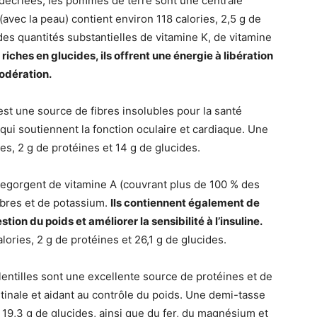
écriées, les pommes de terre sont une centrale
vec la peau) contient environ 118 calories, 2,5 g de
des quantités substantielles de vitamine K, de vitamine
s riches en glucides, ils offrent une énergie à libération
odération.
st une source de fibres insolubles pour la santé
qui soutiennent la fonction oculaire et cardiaque. Une
es, 2 g de protéines et 14 g de glucides.
regorgent de vitamine A (couvrant plus de 100 % des
ibres et de potassium.
Ils contiennent également de
estion du poids et améliorer la sensibilité à l’insuline.
ories, 2 g de protéines et 26,1 g de glucides.
ntilles sont une excellente source de protéines et de
estinale et aidant au contrôle du poids. Une demi-tasse
t 19,3 g de glucides, ainsi que du fer, du magnésium et