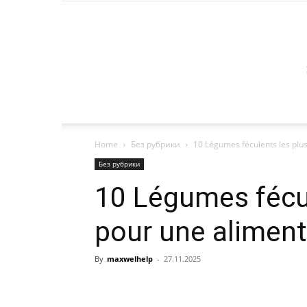
Home
Без рубрики
10 Légumes féculents les plus
Без рубрики
10 Légumes fécul
pour une aliment
By
maxwelhelp
-
27.11.2025