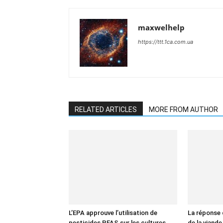
maxwelhelp
https://ttt.1ca.com.ua
RELATED ARTICLES
MORE FROM AUTHOR
L’EPA approuve l’utilisation de
La réponse d
pesticides PFAS sur les cultures
de la viande