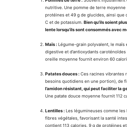
Pommes de terre :
Souvent injustement d
nutritive. Une pomme de terre moyenne (a
protéines et 49 g de glucides, ainsi que 
C et de potassium.
Bien qu’ils soient plu
lente lorsqu’ils sont consommés avec m
Maïs :
Légume-grain polyvalent, le maïs e
digestive et d’antioxydants caroténoïdes 
oreille moyenne fournit environ 60 calori
Patates douces :
Ces racines vibrantes 
besoins quotidiens en une portion), de f
l’amidon résistant, qui peut faciliter la g
Une patate douce moyenne fournit 112 cal
Lentilles :
Les légumineuses comme les le
fibres végétales, favorisant la santé int
contient 113 calories, 9 g de protéines e