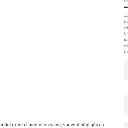
ma
До
ро
зн
Ст
що
н
ро
ntiel d’une alimentation saine, souvent négligés au