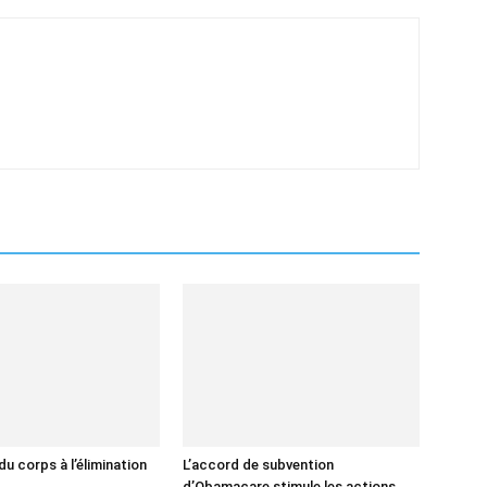
u corps à l’élimination
L’accord de subvention
d’Obamacare stimule les actions