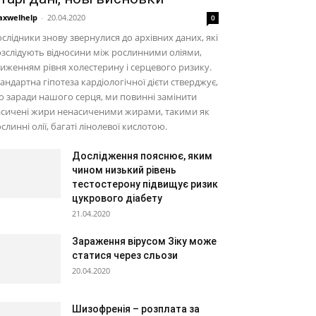
xwelhelp
-
20.04.2020
0
слідники знову звернулися до архівних даних, які
зслідують відносини між рослинними оліями,
иженням рівня холестерину і серцевого ризику.
андартна гіпотеза кардіологічної дієти стверджує,
 заради нашого серця, ми повинні замінити
асичені жири ненасиченими жирами, такими як
слинні олії, багаті лінолевої кислотою.
Дослідження пояснює, яким
чином низький рівень
тестостерону підвищує ризик
цукрового діабету
21.04.2020
Зараження вірусом Зіку може
статися через сльози
20.04.2020
Шизофренія – розплата за