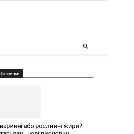
о
Цікавинки
варинні або рослинні жири?
тарі дані, нові висновки