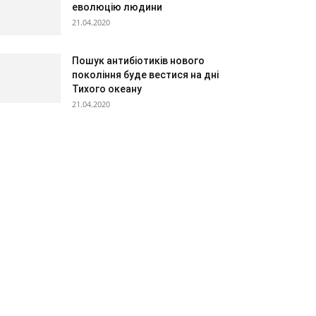
еволюцію людини
21.04.2020
Пошук антибіотиків нового
покоління буде вестися на дні
Тихого океану
21.04.2020