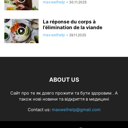
maxwelhelp
-
30.11.2025
La réponse du corps à
l’élimination de la viande
maxwelhelp
-
29.11.2025
ABOUT US
Cайт про те як довго прожити та бути здоровим . А
також нові новини та відкриття в медицині
Contact us:
maxwelhelp@gmail.com