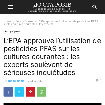
ДО СТА РОКІВ
Рекомендації по здоровю за
допомогою яких ви будите жити довго
Home
Без рубрики
L’EPA approuve l’utilisation de pesticides PFAS
sur les cultures courantes : les experts...
Без рубрики
L’EPA approuve l’utilisation de
pesticides PFAS sur les
cultures courantes : les
experts soulèvent de
sérieuses inquiétudes
0
By
maxwelhelp
-
29.11.2025