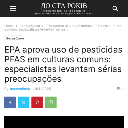
ДО СТА РОКІВ
Рекомендації по здоровю за
допомогою яких ви будите жити довго
Home
Без рубрики
EPA aprova uso de pesticidas PFAS em culturas
comuns: especialistas levantam sérias...
Без рубрики
EPA aprova uso de pesticidas
PFAS em culturas comuns:
especialistas levantam sérias
preocupações
0
By
maxwelhelp
-
29.11.2025