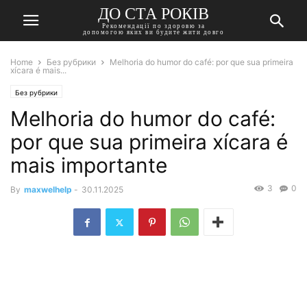
ДО СТА РОКІВ
Рекомендації по здоровю за
допомогою яких ви будите жити довго
Home
Без рубрики
Melhoria do humor do café: por que sua primeira
xícara é mais...
Без рубрики
Melhoria do humor do café:
por que sua primeira xícara é
mais importante
3
0
By
maxwelhelp
-
30.11.2025