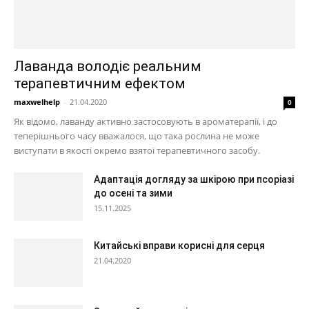
Лаванда володіє реальним
терапевтичним ефектом
maxwelhelp
-
21.04.2020
0
Як відомо, лаванду активно застосовують в ароматерапії, і до
теперішнього часу вважалося, що така рослина не може
виступати в якості окремо взятої терапевтичного засобу.
Адаптація догляду за шкірою при псоріазі
до осені та зими
15.11.2025
Китайські вправи корисні для серця
21.04.2020