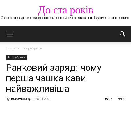
До ста років
Рекомендації по здоровю за допомогою яких ви будите жити довго
Home
Без рубрики
Без рубрики
Ранковий заряд: чому
перша чашка кави
найважливіша
By
maxwelhelp
-
30.11.2025
2
0