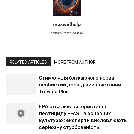
maxwelhelp
https://ttt.1ca.com.ua
RELATED ARTICLES
MORE FROM AUTHOR
Стимуляція блукаючого нерва:
особистий досвід використання
Truvaga Plus
EPA схвалює використання
пестициду PFAS на основних
культурах: експерти висловлюють
серйозну стурбованість