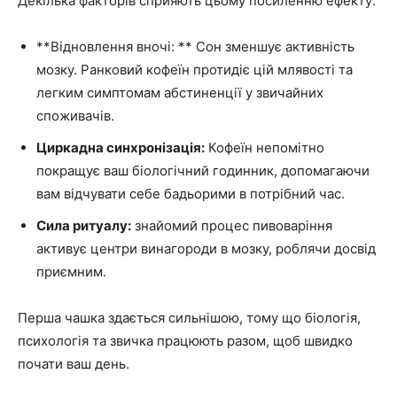
Декілька факторів сприяють цьому посиленню ефекту:
**Відновлення вночі: ** Сон зменшує активність
мозку. Ранковий кофеїн протидіє цій млявості та
легким симптомам абстиненції у звичайних
споживачів.
Циркадна синхронізація:
Кофеїн непомітно
покращує ваш біологічний годинник, допомагаючи
вам відчувати себе бадьорими в потрібний час.
Сила ритуалу:
знайомий процес пивоваріння
активує центри винагороди в мозку, роблячи досвід
приємним.
Перша чашка здається сильнішою, тому що біологія,
психологія та звичка працюють разом, щоб швидко
почати ваш день.