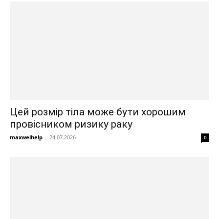
Цей розмір тіла може бути хорошим
провісником ризику раку
maxwelhelp
-
24.07.2026
0