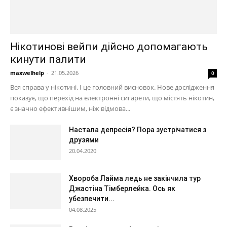
Нікотинові вейпи дійсно допомагають
кинути палити
maxwelhelp
-
21.05.2026
0
Вся справа у нікотині. І це головний висновок. Нове дослідження
показує, що перехід на електронні сигарети, що містять нікотин,
є значно ефективнішим, ніж відмова...
Настала депресія? Пора зустрічатися з
друзями
20.04.2020
Хвороба Лайма ледь не закінчила тур
Джастіна Тімберлейка. Ось як
убезпечити...
04.08.2025