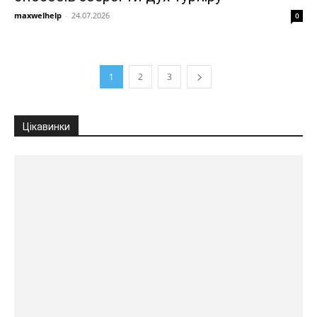
maxwelhelp
-
24.07.2026
0
1
2
3
Цікавинки