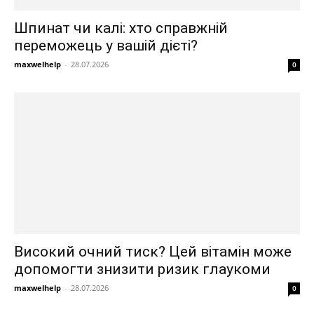
Шпинат чи калі: хто справжній
переможець у вашій дієті?
maxwelhelp
-
28.07.2026
0
Високий очний тиск? Цей вітамін може
допомогти знизити ризик глаукоми
maxwelhelp
-
28.07.2026
0