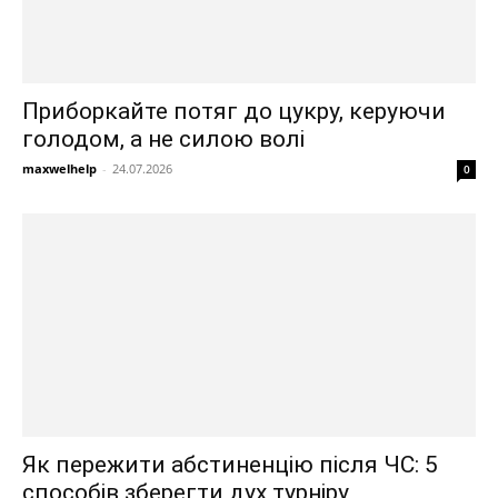
Приборкайте потяг до цукру, керуючи
голодом, а не силою волі
maxwelhelp
-
24.07.2026
0
Як пережити абстиненцію після ЧС: 5
способів зберегти дух турніру