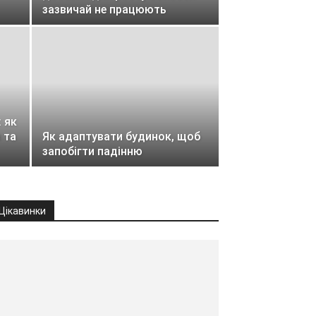
зазвичай не працюють
 як
 та
Як адаптувати будинок, щоб
запобігти падінню
Цікавинки