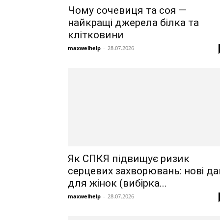
Чому сочевиця та соя —
найкращі джерела білка та
клітковини
maxwelhelp
-
28.07.2026
Як СПКЯ підвищує ризик
серцевих захворювань: нові да
для жінок (вибірка...
maxwelhelp
-
28.07.2026