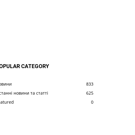
OPULAR CATEGORY
овини
833
станні новини та статті
625
eatured
0