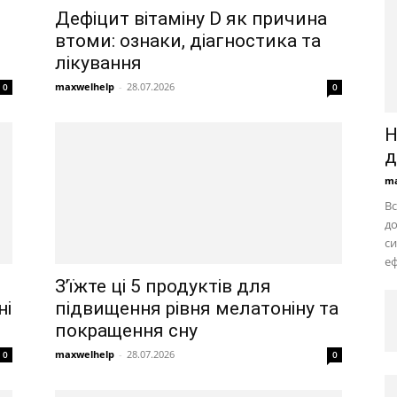
Дефіцит вітаміну D як причина
втоми: ознаки, діагностика та
лікування
maxwelhelp
-
28.07.2026
0
0
Н
д
ma
Вс
до
си
еф
З’їжте ці 5 продуктів для
ні
підвищення рівня мелатоніну та
покращення сну
maxwelhelp
-
28.07.2026
0
0