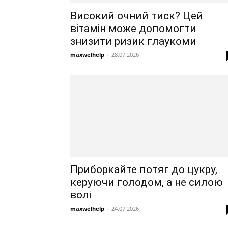
Високий очний тиск? Цей
вітамін може допомогти
знизити ризик глаукоми
maxwelhelp
-
28.07.2026
Приборкайте потяг до цукру,
керуючи голодом, а не силою
волі
maxwelhelp
-
24.07.2026