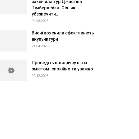
закінчила тур Джастіна
Тімберлейка. Ось як
убезпечити...
04.08.2025
Вчені пояснили ефективність
акупунктури
21.04.2020
Проведіть новорічну ніч із
змістом: спокійно та уважно
02.12.2025