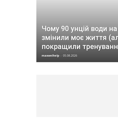
Чому 90 унцій води на
змінили моє життя (а
покращили тренуванн
maxwelhelp
-
05.08.2026