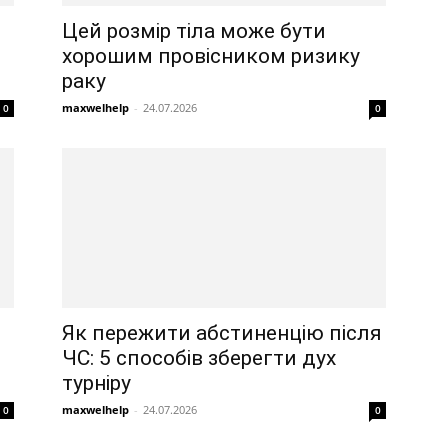
Цей розмір тіла може бути
хорошим провісником ризику
раку
maxwelhelp
-
24.07.2026
0
0
Як пережити абстиненцію після
ЧС: 5 способів зберегти дух
турніру
maxwelhelp
-
24.07.2026
0
0