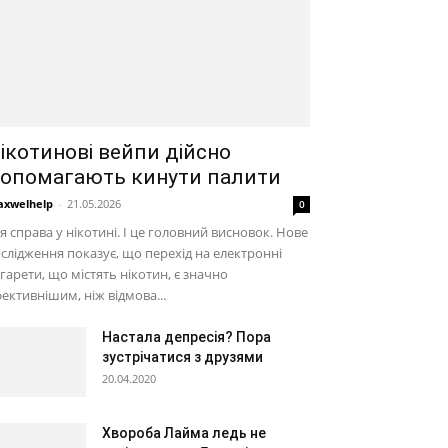
ікотинові вейпи дійсно
опомагають кинути палити
xwelhelp
-
21.05.2026
0
я справа у нікотині. І це головний висновок. Нове
слідження показує, що перехід на електронні
гарети, що містять нікотин, є значно
ективнішим, ніж відмова...
Настала депресія? Пора
зустрічатися з друзями
20.04.2020
Хвороба Лайма ледь не