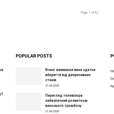
Page 1 of 62
POPULAR POSTS
P
не
Вчені: вживання вина здатне
Н
вберегти від депресивних
О
станів
21.04.2020
F
р?
Перегляд телевізора
небезпечний розвитком
венозного тромбозу
21.04.2020