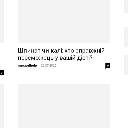
Шпинат чи калі: хто справжній
переможець у вашій дієті?
maxwelhelp
-
28.07.2026
0
0