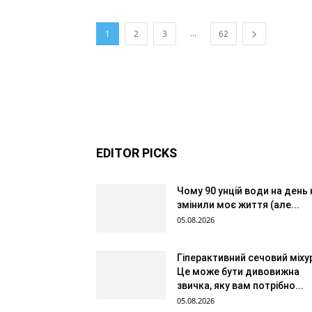
...
1
2
3
62
EDITOR PICKS
Чому 90 унцій води на день 
змінили моє життя (але...
05.08.2026
Гіперактивний сечовий міху
Це може бути дивовижна
звичка, яку вам потрібно...
05.08.2026