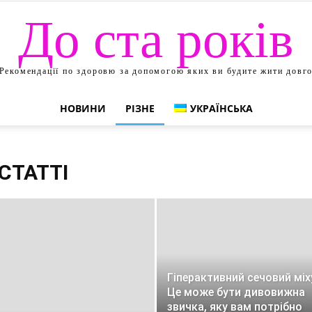
До ста років
Рекомендації по здоровю за допомогою яких ви будите жити довг
НОВИНИ
РІЗНЕ
УКРАЇНСЬКА
СТАТТІ
Гіперактивний сечовий міх
Це може бути дивовижна
звичка, яку вам потрібно