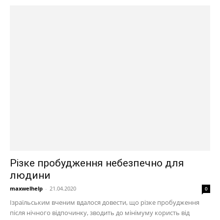
Різке пробудження небезпечно для
людини
maxwelhelp
-
21.04.2020
0
Ізраїльським вченим вдалося довести, що різке пробудження
після нічного відпочинку, зводить до мінімуму користь від