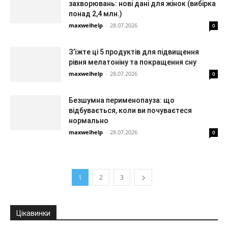
захворювань: нові дані для жінок (вибірка
понад 2,4 млн.)
maxwelhelp
-
28.07.2026
0
З’їжте ці 5 продуктів для підвищення
рівня мелатоніну та покращення сну
maxwelhelp
-
28.07.2026
0
Безшумна перименопауза: що
відбувається, коли ви почуваєтеся
нормально
maxwelhelp
-
28.07.2026
0
1
2
3
Цікавинки