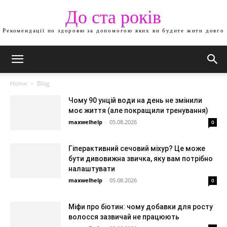
До ста років
Рекомендації по здоровю за допомогою яких ви будите жити довго
Home
Blog
Чому 90 унцій води на день не змінили
моє життя (але покращили тренування)
maxwelhelp
-
05.08.2026
0
Гіперактивний сечовий міхур? Це може
бути дивовижна звичка, яку вам потрібно
налаштувати
maxwelhelp
-
05.08.2026
0
Міфи про біотин: чому добавки для росту
волосся зазвичай не працюють