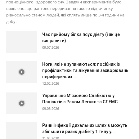
повноцінного і здорового сну. Завдяки експериментів було
виявлено, що раптове переривання такого відпочинку
рівносильно станом людей, які сплять лише по 3-4 години на
добу.
Час прийому білка псує дієту (і як це
виправити)
09.07.2026
Ноги, які не зупиняються: посібник із
профілактики та лікування захворювань
периферичних...
12.02.2026
Управління М’язовою Слабкістю у
Пацієнтів з Раком Легких та СЛЕМС
09.03.2026
Ранні інфекції дихальних шляхів можуть
збільшити ризик діабету 1 типу у...
21.04.2020