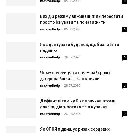
maxwelhelp
-
05.08.2026
0
Вихід з режиму виживання: як перестати
просто існувати та почати жити
maxwelhelp
-
05.08.2026
0
Як адаптувати будинок, щоб запобігти
падінню
maxwelhelp
-
28.07.2026
0
Чому сочевиця та соя — найкращі
джерела білка та клітковини
maxwelhelp
-
28.07.2026
0
Дефіцит вітаміну D як причина втоми:
ознаки, діагностика та лікування
maxwelhelp
-
28.07.2026
0
Як СПКЯ підвищує ризик серцевих