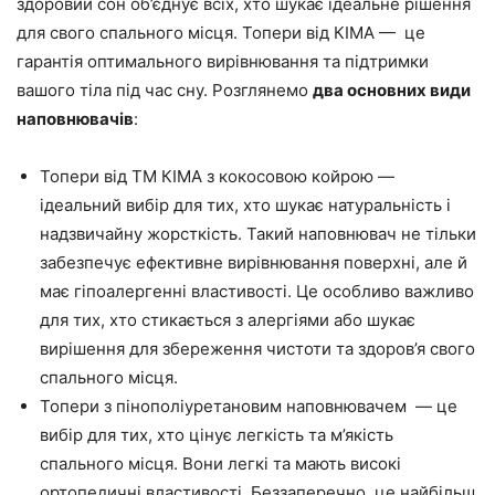
здоровий сон об’єднує всіх, хто шукає ідеальне рішення
для свого спального місця. Топери від КІМА — це
гарантія оптимального вирівнювання та підтримки
вашого тіла під час сну. Розглянемо
два основних види
наповнювачів
:
Топери від ТМ КІМА з кокосовою койрою —
ідеальний вибір для тих, хто шукає натуральність і
надзвичайну жорсткість. Такий наповнювач не тільки
забезпечує ефективне вирівнювання поверхні, але й
має гіпоалергенні властивості. Це особливо важливо
для тих, хто стикається з алергіями або шукає
вирішення для збереження чистоти та здоров’я свого
спального місця.
Топери з пінополіуретановим наповнювачем — це
вибір для тих, хто цінує легкість та м’якість
спального місця. Вони легкі та мають високі
ортопедичні властивості. Беззаперечно, це найбільш