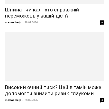
Шпинат чи калі: хто справжній
переможець у вашій дієті?
maxwelhelp
-
28.07.2026
0
Високий очний тиск? Цей вітамін може
допомогти знизити ризик глаукоми
maxwelhelp
-
28.07.2026
0