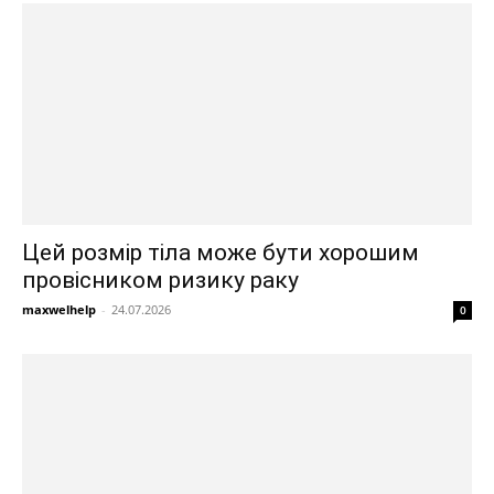
Цей розмір тіла може бути хорошим
провісником ризику раку
maxwelhelp
-
24.07.2026
0