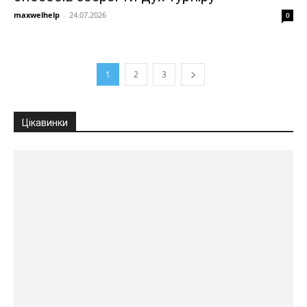
maxwelhelp
-
24.07.2026
0
1
2
3
Цікавинки