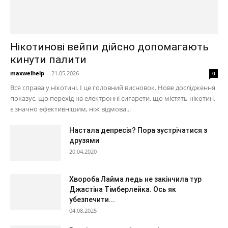
Нікотинові вейпи дійсно допомагають
кинути палити
maxwelhelp
-
21.05.2026
0
Вся справа у нікотині. І це головний висновок. Нове дослідження
показує, що перехід на електронні сигарети, що містять нікотин,
є значно ефективнішим, ніж відмова...
Настала депресія? Пора зустрічатися з
друзями
20.04.2020
Хвороба Лайма ледь не закінчила тур
Джастіна Тімберлейка. Ось як
убезпечити...
04.08.2025