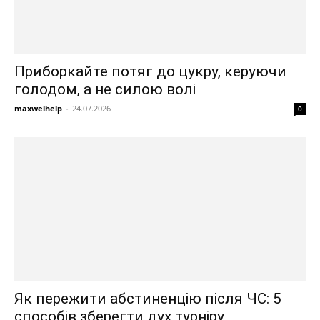
Приборкайте потяг до цукру, керуючи
голодом, а не силою волі
maxwelhelp
-
24.07.2026
0
Як пережити абстиненцію після ЧС: 5
способів зберегти дух турніру