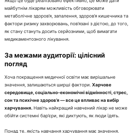
Якщо це буде реалізовано ефективно, це може дати
майбутнім лікарям можливість обговорювати
метаболічне здоров’я, запалення, здоров’я кишечника та
фактори ризику захворювань, пов’язані з дієтою, до того,
як стану стануть досить серйозними, щоб вимагати
медикаментозного лікування.
За межами аудиторії: цілісний
погляд
Хоча покращення медичної освіти має вирішальне
значення, залишаються ширші фактори.
Харчове
середовище, соціально-економічні відмінності, стрес,
сон та психічне здоров’я — все це впливає на вибір
харчування.
Навіть найкращий навчений лікар не може
обійти системні бар’єри, які диктують, як люди їдять.
Понад те,
якість
навчання харчування має значення.