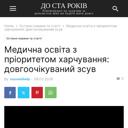
ДО СТА РОКІВ
Рекомендації по здоровю за
допомогою яких ви будите жити довго
Home
Останні новини та статті
Медична освіта з пріоритетом
харчування: довгоочікуваний зсув
Останні новини та статті
Медична освіта з
пріоритетом харчування:
довгоочікуваний зсув
0
By
maxwelhelp
-
06.03.2026