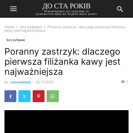
ДО СТА РОКІВ
Рекомендації по здоровю за
допомогою яких ви будите жити довго
Home
Без рубрики
Poranny zastrzyk: dlaczego pierwsza filiżanka
kawy jest najważniejsza
Без рубрики
Poranny zastrzyk: dlaczego
pierwsza filiżanka kawy jest
najważniejsza
0
By
maxwelhelp
-
30.11.2025