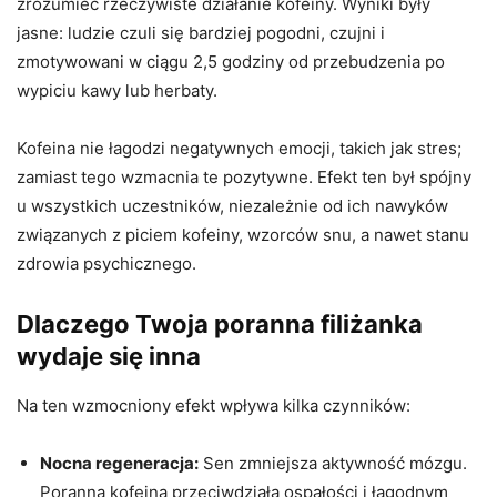
zrozumieć rzeczywiste działanie kofeiny. Wyniki były
jasne: ludzie czuli się bardziej pogodni, czujni i
zmotywowani w ciągu 2,5 godziny od przebudzenia po
wypiciu kawy lub herbaty.
Kofeina nie łagodzi negatywnych emocji, takich jak stres;
zamiast tego wzmacnia te pozytywne. Efekt ten był spójny
u wszystkich uczestników, niezależnie od ich nawyków
związanych z piciem kofeiny, wzorców snu, a nawet stanu
zdrowia psychicznego.
Dlaczego Twoja poranna filiżanka
wydaje się inna
Na ten wzmocniony efekt wpływa kilka czynników:
Nocna regeneracja:
Sen zmniejsza aktywność mózgu.
Poranna kofeina przeciwdziała ospałości i łagodnym