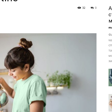
А
32
0
с
м
ma
Фа
що
сп
та
м
за