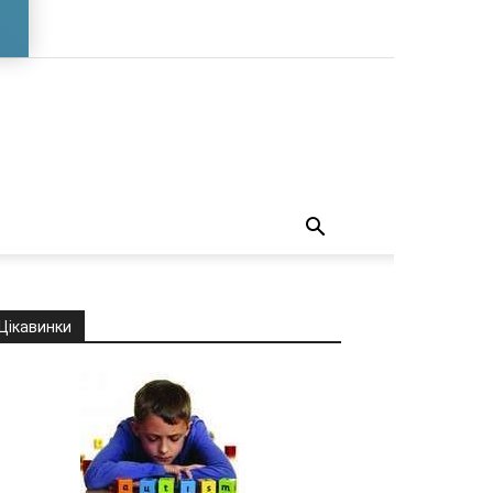
о
Цікавинки