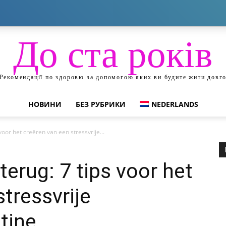
До ста років
Рекомендації по здоровю за допомогою яких ви будите жити довг
НОВИНИ
БЕЗ РУБРИКИ
NEDERLANDS
oor het creëren van een stressvrije...
erug: 7 tips voor het
tressvrije
tine