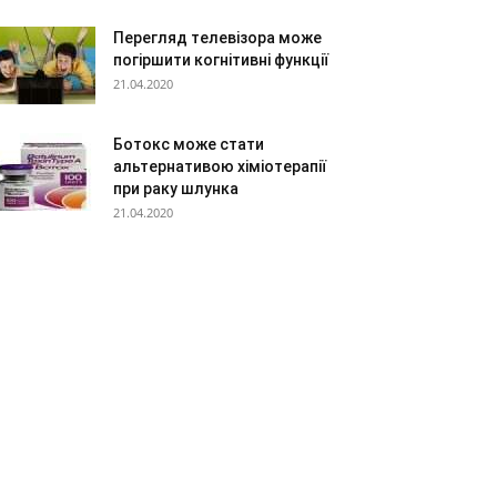
Перегляд телевізора може
погіршити когнітивні функції
21.04.2020
Ботокс може стати
альтернативою хіміотерапії
при раку шлунка
21.04.2020