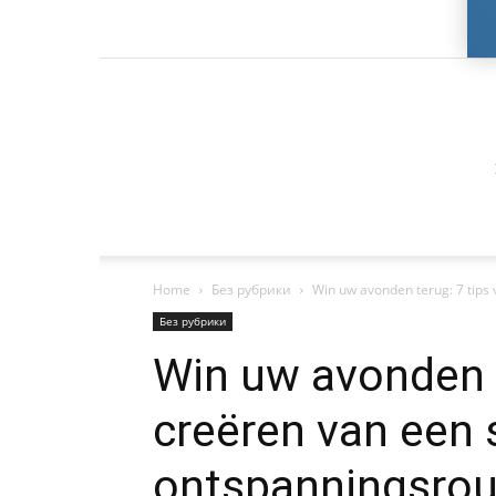
Home
Без рубрики
Win uw avonden terug: 7 tips v
Без рубрики
Win uw avonden t
creëren van een s
ontspanningsrou