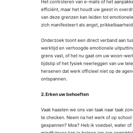
Het controleren van e-mails of het aanpakke
efficiënt, maar het houdt uw geest in over
van deze grenzen kan leiden tot emotionele
zich manifesteert als angst, prikkelbaarhei
Onderzoek toont een direct verband aan tus
werktijd en verhoogde emotionele uitputting
grens vast, of het nu gaat om uw woon-werk
tijdstip of het fysiek neerleggen van uw tel
hersenen dat werk officieel niet op de agen
ontspannen.
2. Erken uw behoeften
Vaak haasten we ons van taak naar taak zon
te checken. Neem na het werk of op school e
gespannen? Moe? Heb ik voedsel, water of
mindfulness kan je helpen om aan onmiddell