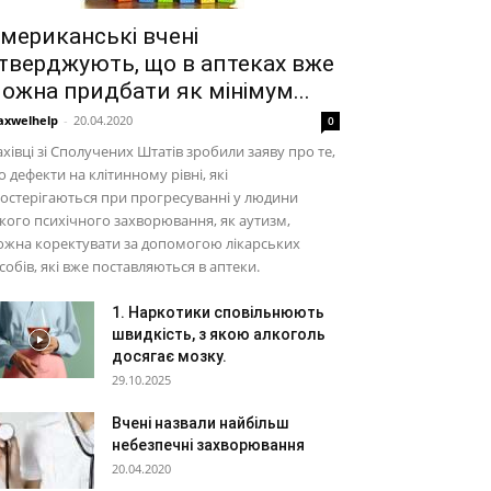
мериканські вчені
тверджують, що в аптеках вже
ожна придбати як мінімум...
xwelhelp
-
20.04.2020
0
хівці зі Сполучених Штатів зробили заяву про те,
 дефекти на клітинному рівні, які
остерігаються при прогресуванні у людини
кого психічного захворювання, як аутизм,
ожна коректувати за допомогою лікарських
собів, які вже поставляються в аптеки.
1. Наркотики сповільнюють
швидкість, з якою алкоголь
досягає мозку.
29.10.2025
Вчені назвали найбільш
небезпечні захворювання
20.04.2020