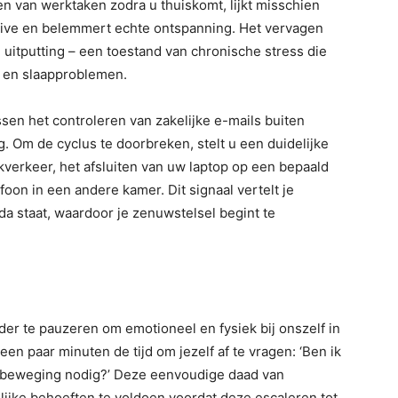
n van werktaken zodra u thuiskomt, lijkt misschien
drive en belemmert echte ontspanning. Het vervagen
 uitputting – een toestand van chronische stress die
d en slaapproblemen.
sen het controleren van zakelijke e-mails buiten
. Om de cyclus te doorbreken, stelt u een duidelijke
verkeer, het afsluiten van uw laptop op een bepaald
efoon in een andere kamer. Dit signaal vertelt je
da staat, waardoor je zenuwstelsel begint te
der te pauzeren om emotioneel en fysiek bij onszelf in
en paar minuten de tijd om jezelf af te vragen: ‘Ben ik
 beweging nodig?’ Deze eenvoudige daad van
ijke behoeften te voldoen voordat deze escaleren tot