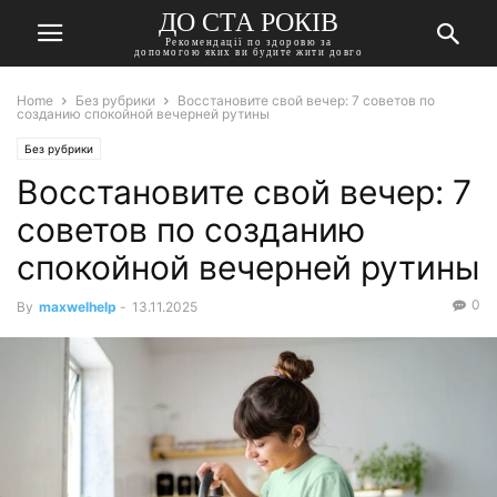
ДО СТА РОКІВ
Рекомендації по здоровю за
допомогою яких ви будите жити довго
Home
Без рубрики
Восстановите свой вечер: 7 советов по
созданию спокойной вечерней рутины
Без рубрики
Восстановите свой вечер: 7
советов по созданию
спокойной вечерней рутины
0
By
maxwelhelp
-
13.11.2025