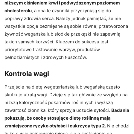
niższym ciśnieniem krwi i podwyższonym poziomem
cholesterolu
, a oba te czynniki przyczyniają się do
poprawy zdrowia serca. Należy jednak pamiętać, że nie
wszystkie opcje bezmięsne są sobie równe; przetworzona
żywność wegańska lub słodkie przekąski nie zapewnią
takich samych korzyści. Kluczem do sukcesu jest
priorytetowe traktowanie warzyw, produktów
pełnoziarnistych i zdrowych tłuszczów.
Kontrola wagi
Przejście na dietę wegetariańską lub wegańską często
skutkuje utratą wagi. Dzieje się tak głównie ze względu na
niższą kaloryczność pokarmów roślinnych i wyższą
zawartość błonnika, który sprzyja uczucie sytości.
Badania
pokazują, że osoby stosujące dietę roślinną mają
zmniejszone ryzyko otyłości i cukrzycy typu 2.
Nie chodzi
tylko o wyeliminowanie mięsa, ale o zastąpienie go