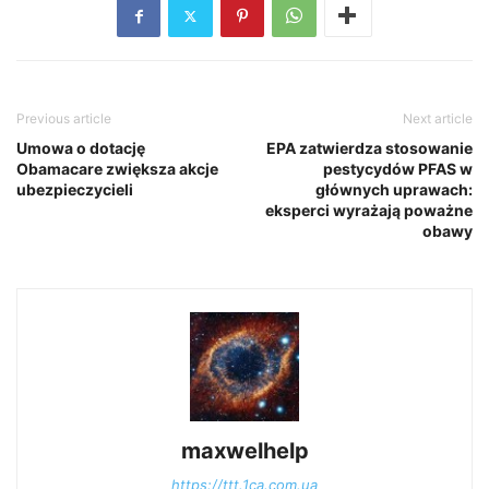
Previous article
Next article
Umowa o dotację
EPA zatwierdza stosowanie
Obamacare zwiększa akcje
pestycydów PFAS w
ubezpieczycieli
głównych uprawach:
eksperci wyrażają poważne
obawy
maxwelhelp
https://ttt.1ca.com.ua