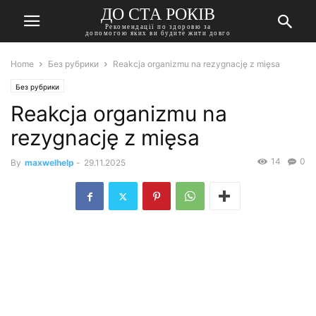
ДО СТА РОКІВ
Рекомендації по здоровю за
допомогою яких ви будите жити довго
Home
Без рубрики
Reakcja organizmu na rezygnację z mięsa
Без рубрики
Reakcja organizmu na
rezygnację z mięsa
14
0
By
maxwelhelp
-
29.11.2025