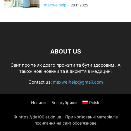
maxwelhelp
-
28.11.2025
ABOUT US
Cайт про те як довго прожити та бути здоровим . А
також нові новини та відкриття в медицині
Contact us:
maxwelhelp@gmail.com
Новини
Без рубрики
Polski
© https://da100let.dn.ua - При копіюванні матеріалів
посилання на сайт обов'язкове