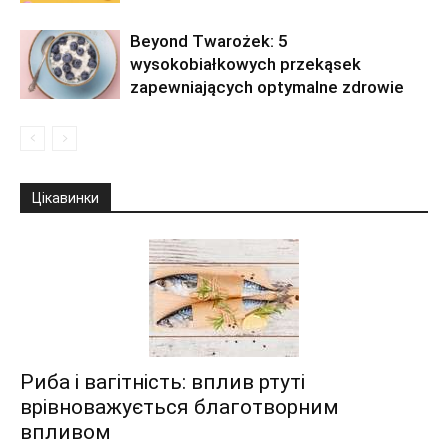
Beyond Twarożek: 5
wysokobiałkowych przekąsek
zapewniających optymalne zdrowie
Цікавинки
Риба і вагітність: вплив ртуті
врівноважується благотворним
впливом