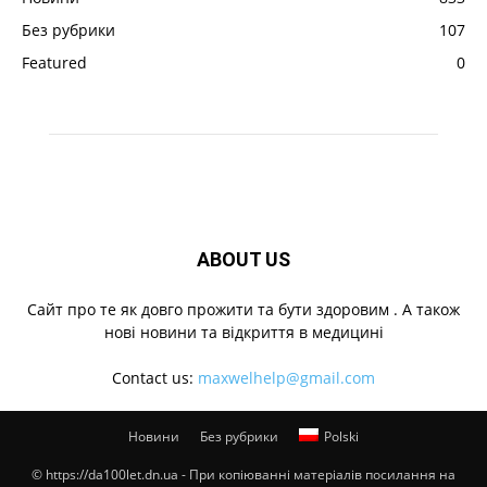
Без рубрики
107
Featured
0
ABOUT US
Cайт про те як довго прожити та бути здоровим . А також
нові новини та відкриття в медицині
Contact us:
maxwelhelp@gmail.com
Новини
Без рубрики
Polski
© https://da100let.dn.ua - При копіюванні матеріалів посилання на