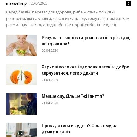
maxwelhelp
-
20.04.2020
0
Серед безлічі переваг для здоровя, риба містить поживні
речовини, які важливі для розвитку плоду, тому вагітним жінкам
рекомендується зїдати дві або три порції риби на тиждень.
Результат від дієти, розпочатої в різні дні,
неоднаковий
20.04.2020
Харчові волокна і здоровя легенів: добре
харчуватися, легко дихати
21.04.2020
Менше сну, більше їжі і пиття?
21.04.2020
Прокидатися в нудоті? Ось чому, на
думку лікарів