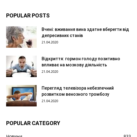
POPULAR POSTS
Вчені: вживання вина здатне вберегти від
депресивних станів
21.04.2020
Відкриття: гормон голоду позитивно
впливає на мозкову діяльність
21.04.2020
Перегляд телевізора небезпечний
розвитком венозного тромбозу
21.04.2020
POPULAR CATEGORY
Новини
833