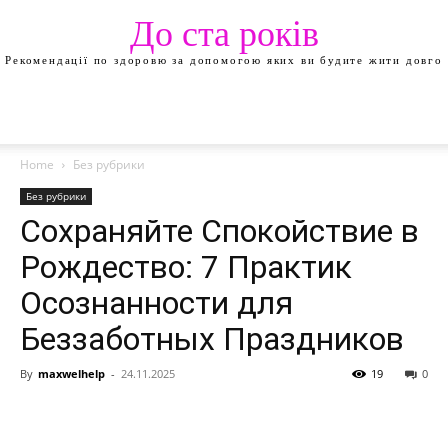
До ста років
Рекомендації по здоровю за допомогою яких ви будите жити довго
Home
Без рубрики
Без рубрики
Сохраняйте Спокойствие в
Рождество: 7 Практик
Осознанности для
Беззаботных Праздников
By
maxwelhelp
-
24.11.2025
19
0