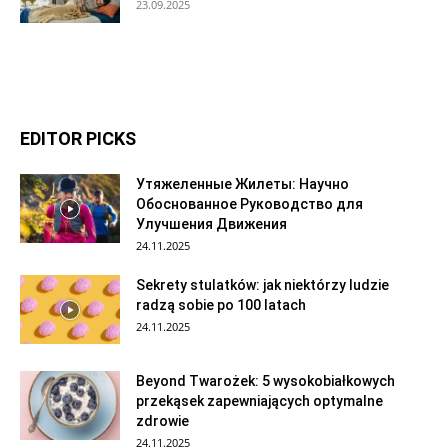
23.09.2025
EDITOR PICKS
Утяжеленные Жилеты: Научно
Обоснованное Руководство для
Улучшения Движения
24.11.2025
Sekrety stulatków: jak niektórzy ludzie
radzą sobie po 100 latach
24.11.2025
Beyond Twarożek: 5 wysokobiałkowych
przekąsek zapewniających optymalne
zdrowie
24.11.2025