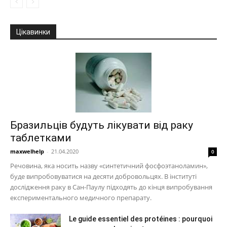
Цікавинки
Бразильців будуть лікувати від раку
таблетками
maxwelhelp
-
21.04.2020
0
Речовина, яка носить назву «синтетичний фосфоэтаноламин»,
буде випробовуватися на десяти добровольцях. В інституті
дослідження раку в Сан-Паулу підходять до кінця випробування
експериментального медичного препарату.
Le guide essentiel des protéines : pourquoi