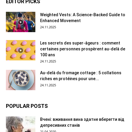
EDITOR PICKS
Weighted Vests: A Science-Backed Guide to
Enhanced Movement
24.11.2025
Les secrets des super-âgeurs : comment
certaines personnes prospèrent au-delà de
100 ans
24.11.2025
Au-delà du fromage cottage : 5 collations
riches en protéines pour une...
24.11.2025
POPULAR POSTS
Вчені: вживання вина здатне вберегти від
депресивних станів
21.04.2020