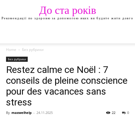
До ста років
Рекомендації по здоровю за допомогою яких ви будите жити довго
Home
Без рубрики
Без рубрики
Restez calme ce Noël : 7
conseils de pleine conscience
pour des vacances sans
stress
By
maxwelhelp
-
24.11.2025
22
0