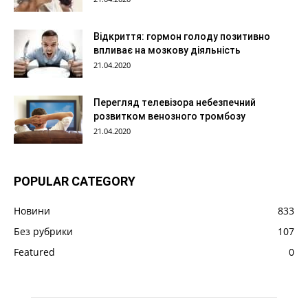
Відкриття: гормон голоду позитивно
впливає на мозкову діяльність
21.04.2020
Перегляд телевізора небезпечний
розвитком венозного тромбозу
21.04.2020
POPULAR CATEGORY
Новини
833
Без рубрики
107
Featured
0