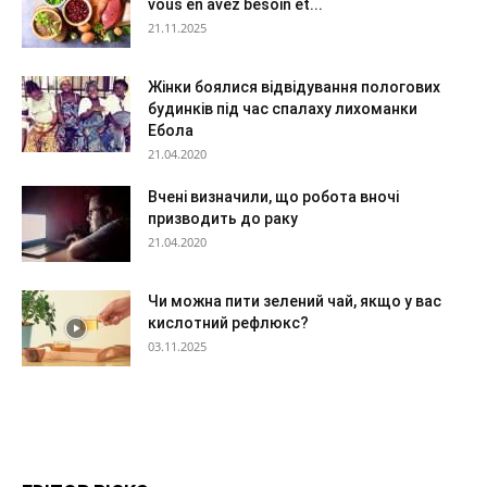
vous en avez besoin et...
21.11.2025
Жінки боялися відвідування пологових
будинків під час спалаху лихоманки
Ебола
21.04.2020
Вчені визначили, що робота вночі
призводить до раку
21.04.2020
Чи можна пити зелений чай, якщо у вас
кислотний рефлюкс?
03.11.2025