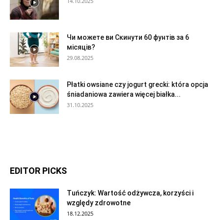
14.10.2025
Чи можете ви Скинути 60 фунтів за 6
місяців?
29.08.2025
Płatki owsiane czy jogurt grecki: która opcja
śniadaniowa zawiera więcej białka...
31.10.2025
EDITOR PICKS
Tuńczyk: Wartość odżywcza, korzyści i
względy zdrowotne
18.12.2025