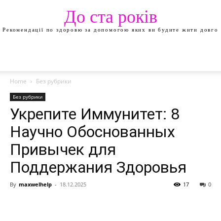
До ста років
Рекомендації по здоровю за допомогою яких ви будите жити довго
Home
Без рубрики
Без рубрики
Укрепите Иммунитет: 8
Научно Обоснованных
Привычек для
Поддержания Здоровья
By
maxwelhelp
-
18.12.2025
17
0