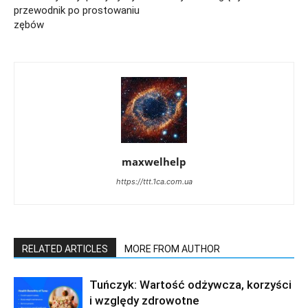
przewodnik po prostowaniu
zębów
maxwelhelp
https://ttt.1ca.com.ua
RELATED ARTICLES
MORE FROM AUTHOR
Tuńczyk: Wartość odżywcza, korzyści
i względy zdrowotne