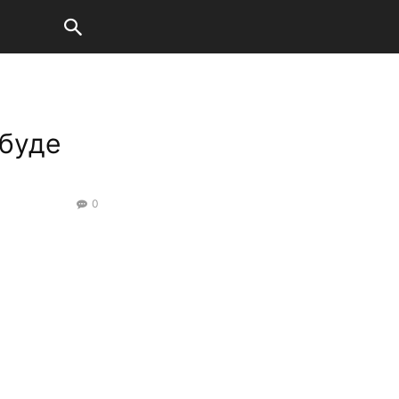
 буде
0