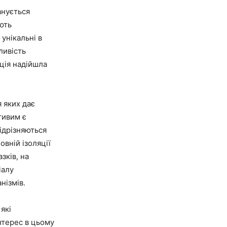
анується
ють
унікальні в
ливість
ція надійшла
 яких дає
тивим є
відрізняються
овній ізоляції
зків, на
іалу
нізмів.
які
нтерес в цьому