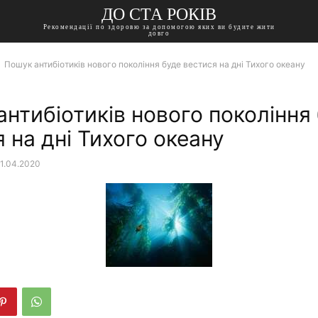
ДО СТА РОКІВ
Рекомендації по здоровю за допомогою яких ви будите жити
довго
Пошук антибіотиків нового покоління буде вестися на дні Тихого океану
нтибіотиків нового покоління
 на дні Тихого океану
1.04.2020