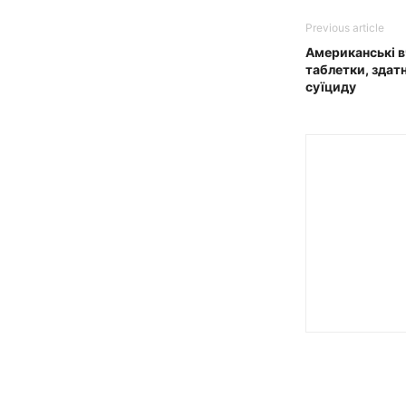
Previous article
Американські 
таблетки, здат
суїциду