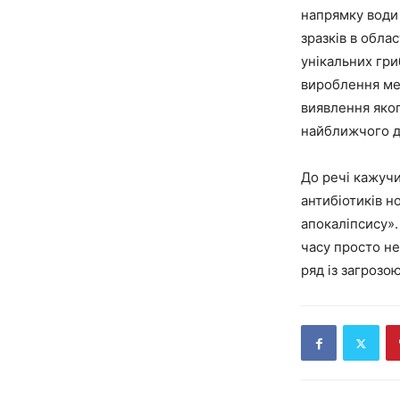
напрямку води 
зразків в обла
унікальних гри
вироблення мед
виявлення яког
найближчого де
До речі кажучи
антибіотиків н
апокаліпсису».
часу просто не
ряд із загрозо