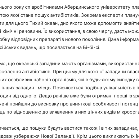
нього року співробітниками Абердинського університету пл
тою якої стане пошук антибіотиків. Зокрема експерти плану
и для цього Тихий океан, дно якого може допомогти знайти 
і хімічні речовини. Їх використання, в свою чергу, дасть мож
обку відповідних препаратів нового покоління. Дана інформа
сійських видань, що посилається на Бі-бі-сі.
омо, що океанські западини мають організмами, використання
роблення антибіотиків. При цьому для кожної западини влас
них особливих наборів організмів, які в будь-якому випадку 
з інших западин і місць. Пояснюється подібна унікальність в п
 один від одного. Дещо раніше вже були отримані перші із зра
вчені прийшли до висновку про виняткові особливості потенц
ць по відношенню до виявлення в них цінних видів мікроорга
чається, що пошуки будуть вестися також і в тих западинах, 
довж узбережжя Нової Зеландії. Крім цього викликають їх і