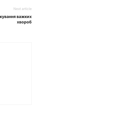
Next article
ікування важких
хвороб