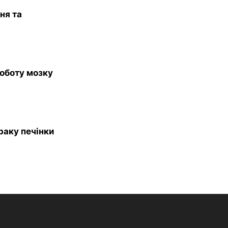
ня та
роботу мозку
раку печінки