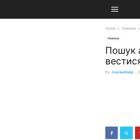
Home
Новини
Новини
Пошук а
вестися
By
maxwelhelp
-
2