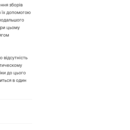
ення зборів
з їх допомогою
 подальшого
при цьому
ягом
о відсутність
отическому
іки до цього
иться в один