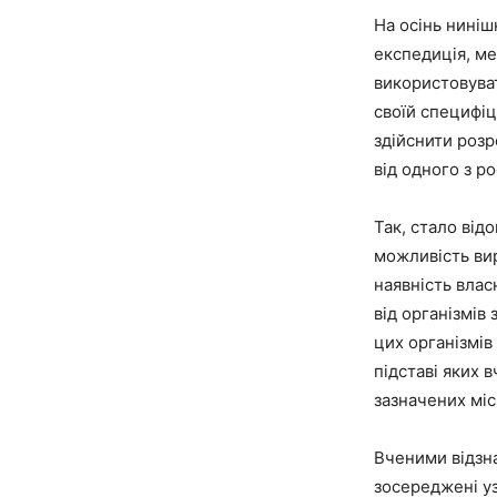
На осінь ниніш
експедиція, ме
використовуват
своїй специфіц
здійснити розр
від одного з ро
Так, стало від
можливість ви
наявність влас
від організмів 
цих організмів
підставі яких 
зазначених міс
Вченими відзна
зосереджені уз