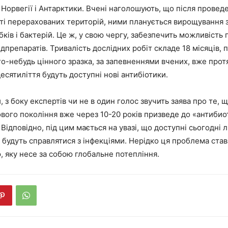
Норвегії і Антарктики. Вчені наголошують, що після провед
сті перерахованих територій, ними планується вирощування 
бків і бактерій. Це ж, у свою чергу, забезпечить можливість
препаратів. Тривалість дослідних робіт складе 18 місяців, 
о-небудь цінного зразка, за запевненнями вчених, вже прот
сятиліття будуть доступні нові антибіотики.
, з боку експертів чи не в один голос звучить заява про те, щ
ового покоління вже через 10-20 років призведе до «антиби
 Відповідно, під цим мається на увазі, що доступні сьогодні л
 будуть справлятися з інфекціями. Нерідко ця проблема став
ю, яку несе за собою глобальне потепління.