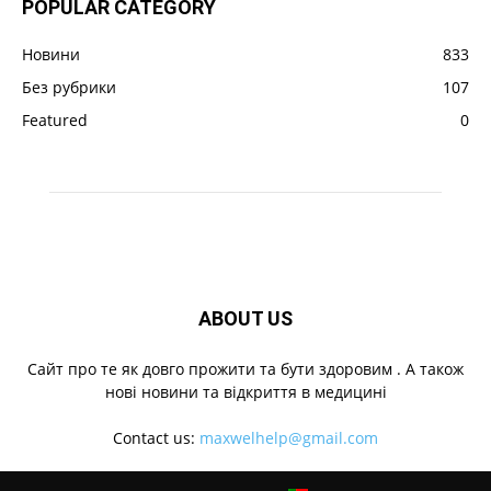
POPULAR CATEGORY
Новини
833
Без рубрики
107
Featured
0
ABOUT US
Cайт про те як довго прожити та бути здоровим . А також
нові новини та відкриття в медицині
Contact us:
maxwelhelp@gmail.com