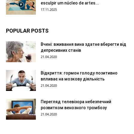
esculpir um núcleo de artes...
17.11.2025
POPULAR POSTS
Вчені: вживання вина здатне вберегти від
депресивних станів
21.04.2020
Відкриття: гормон голоду позитивно
впливає на мозкову діяльність
21.04.2020
Перегляд телевізора небезпечний
розвитком венозного тромбозу
21.04.2020