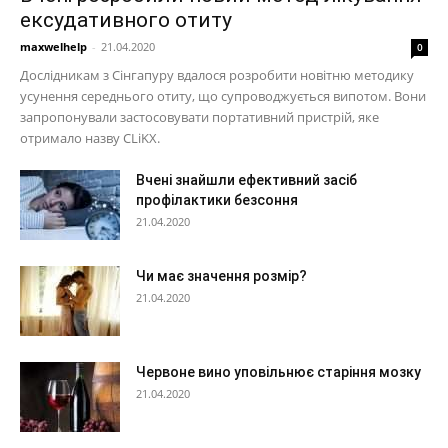
ексудативного отиту
maxwelhelp
-
21.04.2020
0
Дослідникам з Сінгапуру вдалося розробити новітню методику
усунення середнього отиту, що супроводжується випотом. Вони
запропонували застосовувати портативний пристрій, яке
отримало назву CLiKX.
Вчені знайшли ефективний засіб
профілактики безсоння
21.04.2020
Чи має значення розмір?
21.04.2020
Червоне вино уповільнює старіння мозку
21.04.2020