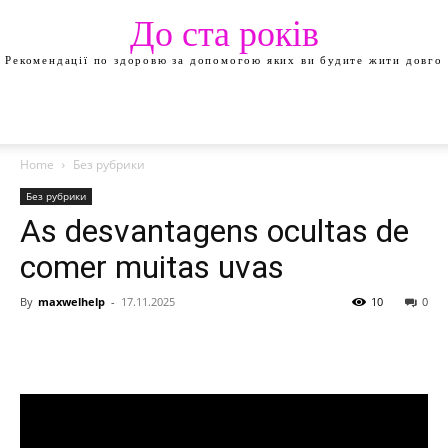
До ста років
Рекомендації по здоровю за допомогою яких ви будите жити довго
Home
Без рубрики
Без рубрики
As desvantagens ocultas de
comer muitas uvas
By
maxwelhelp
-
17.11.2025
10
0