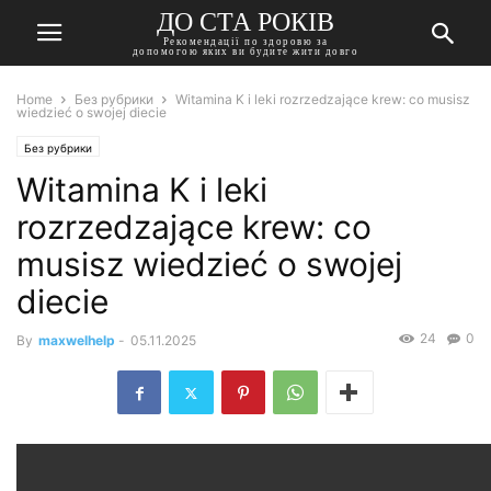
ДО СТА РОКІВ
Рекомендації по здоровю за
допомогою яких ви будите жити довго
Home
Без рубрики
Witamina K i leki rozrzedzające krew: co musisz
wiedzieć o swojej diecie
Без рубрики
Witamina K i leki
rozrzedzające krew: co
musisz wiedzieć o swojej
diecie
24
0
By
maxwelhelp
-
05.11.2025