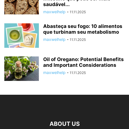
saudável...
maxwelhelp
-
11.11.2025
Abasteça seu fogo: 10 alimentos
que turbinam seu metabolismo
maxwelhelp
-
11.11.2025
Oil of Oregano: Potential Benefits
and Important Considerations
maxwelhelp
-
11.11.2025
ABOUT US