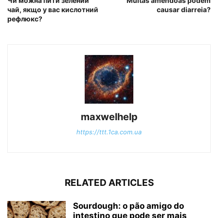
Чи можна пити зелений
Muitas amêndoas podem
чай, якщо у вас кислотний
causar diarreia?
рефлюкс?
maxwelhelp
https://ttt.1ca.com.ua
RELATED ARTICLES
Sourdough: o pão amigo do
intestino que pode ser mais