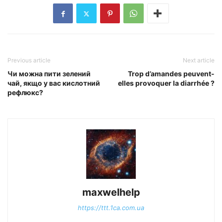
Previous article
Next article
Чи можна пити зелений
Trop d’amandes peuvent-
чай, якщо у вас кислотний
elles provoquer la diarrhée ?
рефлюкс?
maxwelhelp
https://ttt.1ca.com.ua