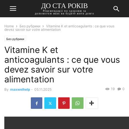
ДО СТА РОКІВ
Рекомендації по здоровю за
допомогою яких ви будите жити довго
Home
Без рубрики
Vitamine K et anticoagulants : ce que vous
devez savoir sur votre alimentation
Без рубрики
Vitamine K et
anticoagulants : ce que vous
devez savoir sur votre
alimentation
19
0
By
maxwelhelp
-
05.11.2025