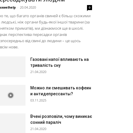
xwelhelp
-
20.04.2020
0
о те, що багато органів свиней є більш схожими
 людські, ніж органи будь-якої іншої тварини (за
нятком приматів), ми дізнаємося ще в школі.
нак перспектива пересадки органів
зпосередньо від свині до людини – це щось
всім нове.
Газовані напої впливають на
тривалість сну
21.04.2020
Можно ли смешивать кофеин
и антидепрессанты?
03.11.2025
Вчені розповіли, чому виникає
сонний параліч
21.04.2020