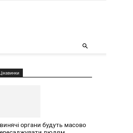
о
Цікавинки
винячі органи будуть масово
ересаджувати людям