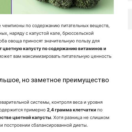
е чемпионы по содержанию питательных веществ,
х, наряду с капустой кале, брюссельской
 оба овоща приносят значительную пользу для
т цветную капусту по содержанию витаминов и
может вам максимизировать питательную ценность
ольшое, но заметное преимущество
варительной системы, контроля веса и уровня
 содержится примерно
2,4 грамма клетчатки
по
естве цветной капусты
. Хотя разница не слишком
ри построении сбалансированной диеты.