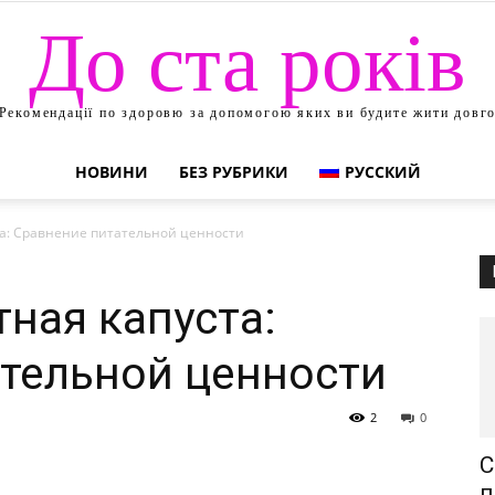
До ста років
Рекомендації по здоровю за допомогою яких ви будите жити довг
НОВИНИ
БЕЗ РУБРИКИ
РУССКИЙ
та: Сравнение питательной ценности
тная капуста:
тельной ценности
2
0
С
п