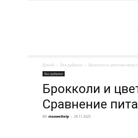
Домой
Без рубрики
Брокколи и цветная капус
Без рубрики
Брокколи и цве
Сравнение пита
От
maxwelhelp
-
28.11.2025