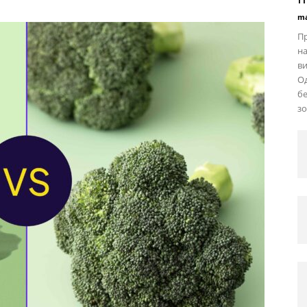
ma
Пр
на
ви
Од
бе
зо