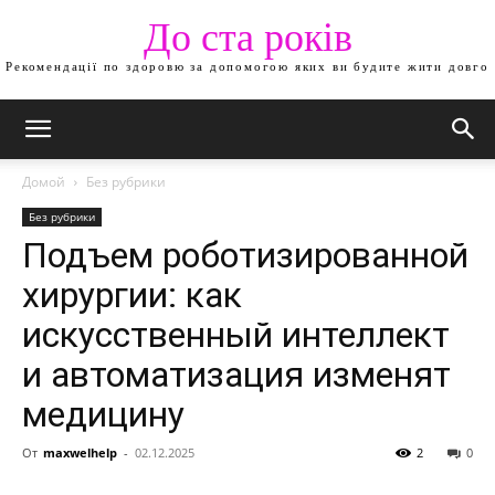
До ста років
Рекомендації по здоровю за допомогою яких ви будите жити довго
Домой
Без рубрики
Без рубрики
Подъем роботизированной
хирургии: как
искусственный интеллект
и автоматизация изменят
медицину
От
maxwelhelp
-
02.12.2025
2
0