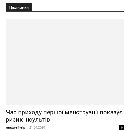
Цікавинки
Час приходу першої менструації показує
ризик інсультів
maxwelhelp
-
21.04.2020
0