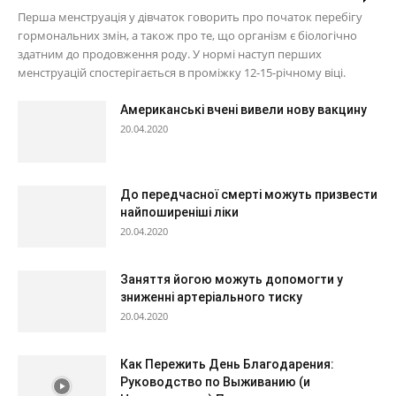
Перша менструація у дівчаток говорить про початок перебігу
гормональних змін, а також про те, що організм є біологічно
здатним до продовження роду. У нормі наступ перших
менструацій спостерігається в проміжку 12-15-річному віці.
Американські вчені вивели нову вакцину
20.04.2020
До передчасної смерті можуть призвести
найпоширеніші ліки
20.04.2020
Заняття йогою можуть допомогти у
зниженні артеріального тиску
20.04.2020
Как Пережить День Благодарения:
Руководство по Выживанию (и