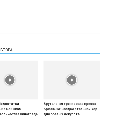
АВТОРА
Недостатки
Брутальная тренировка пресса
ния Слишком
Брюса Ли: Создай стальной кор
Количества Винограда
для боевых искусств