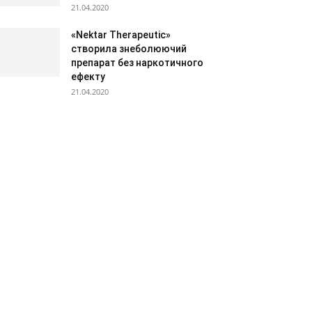
21.04.2020
«Nektar Therapeutic»
створила знеболюючий
препарат без наркотичного
ефекту
21.04.2020