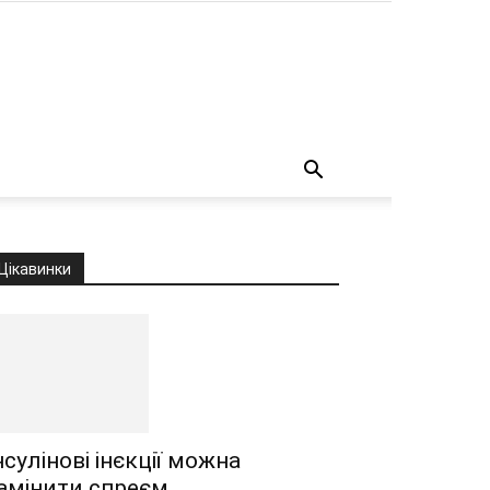
о
Цікавинки
нсулінові інєкції можна
амінити спреєм