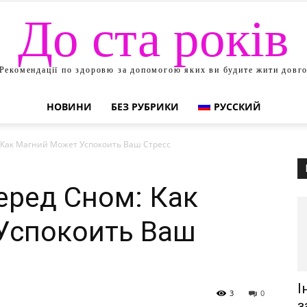
До ста років
Рекомендації по здоровю за допомогою яких ви будите жити довг
НОВИНИ
БЕЗ РУБРИКИ
РУССКИЙ
 Как Магний Может Успокоить Ваш Стресс
еред Сном: Как
Успокоить Ваш
І
3
0
з