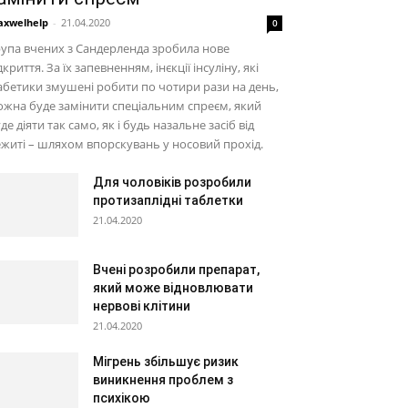
xwelhelp
-
21.04.2020
0
упа вчених з Сандерленда зробила нове
дкриття. За їх запевненням, інєкції інсуліну, які
абетики змушені робити по чотири рази на день,
жна буде замінити спеціальним спреєм, який
де діяти так само, як і будь назальне засіб від
житі – шляхом впорскувань у носовий прохід.
Для чоловіків розробили
протизаплідні таблетки
21.04.2020
Вчені розробили препарат,
який може відновлювати
нервові клітини
21.04.2020
Мігрень збільшує ризик
виникнення проблем з
психікою