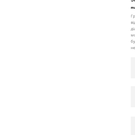
ma
Гр
ві
ді
мо
бу
не