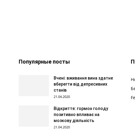
Популярные посты
П
Вчені: вживання вина здатне
Н
вберегти від депресивних
Б
станів
21.04.2020
F
Відкриття: гормон голоду
позитивно впливає на
мозкову діяльність
21.04.2020