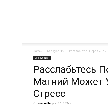
Домой
Без рубрики
Расслабьтесь Перед Сном:
Без рубрики
Расслабьтесь П
Магний Может 
Стресс
От
maxwelhelp
-
17.11.2025