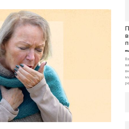
П
в
п
ma
Вз
в
в
м
ре