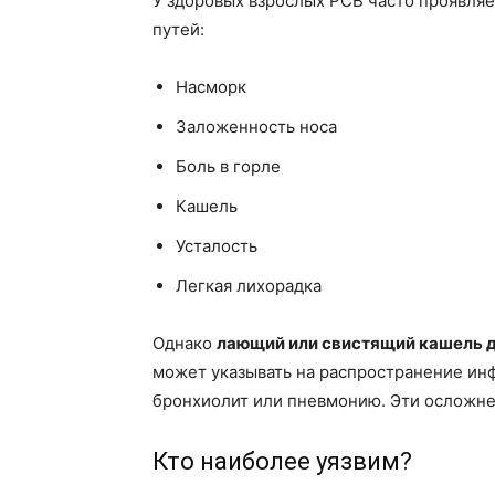
У здоровых взрослых РСВ часто проявля
путей:
Насморк
Заложенность носа
Боль в горле
Кашель
Усталость
Легкая лихорадка
Однако
лающий или свистящий кашель 
может указывать на распространение ин
бронхиолит или пневмонию. Эти осложне
Кто наиболее уязвим?