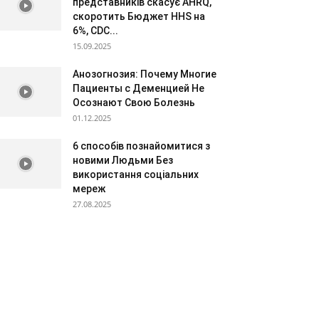
представників скасує AHRQ,
скоротить Бюджет HHS на
6%, CDC...
15.09.2025
Анозогнозия: Почему Многие
Пациенты с Деменцией Не
Осознают Свою Болезнь
01.12.2025
6 способів познайомитися з
новими Людьми Без
використання соціальних
мереж
27.08.2025