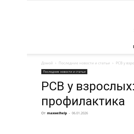
Домой
Последние новости и статьи
РСВ у взр
Последние новости и статьи
РСВ у взрослых
профилактика
От
maxwelhelp
-
06.01.2026