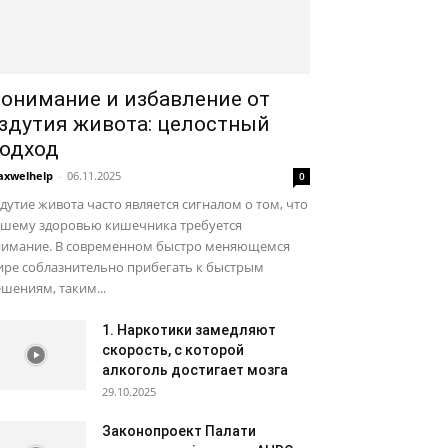
онимание и избавление от
здутия живота: целостный
одход
xwelhelp
-
06.11.2025
0
дутие живота часто является сигналом о том, что
ашему здоровью кишечника требуется
нимание. В современном быстро меняющемся
ире соблазнительно прибегать к быстрым
шениям, таким...
1. Наркотики замедляют
скорость, с которой
алкоголь достигает мозга
29.10.2025
Законопроект Палати