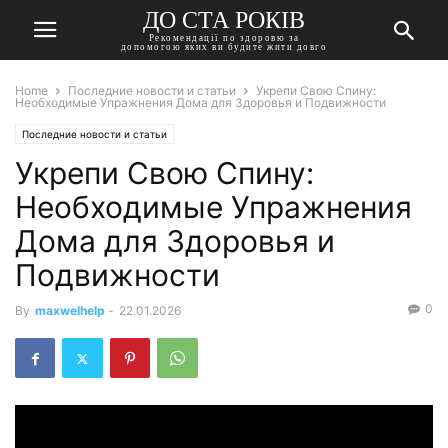
ДО СТА РОКІВ
Рекомендації по здоровю за
допомогою яких ви будите жити довго
Home
Последние новости и статьи
Укрепи Свою Спину:
Необходимые Упражнения Дома для Здоровья и Подвижности
Последние новости и статьи
Укрепи Свою Спину:
Необходимые Упражнения
Дома для Здоровья и
Подвижности
0
By
maxwelhelp
-
22.01.2026